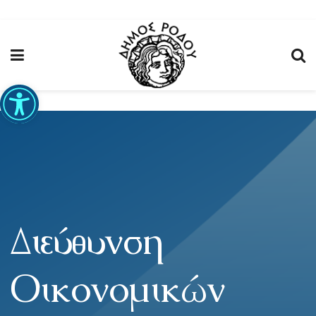
Ανοίξτε τη γραμμή εργαλείων
Διεύθυνση
Οικονομικών