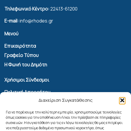
Τηλεφωνικό Κέντρο:
22413-61200
E-mail:
info@rhodes.gr
Μενού
Επικαιρότητα
Γραφείο Τύπου
Η Φωνή του Δημότη
Χρήσιμοι Σύνδεσμοι
Πολιτική Απορρήτου
Διαχείριση Συγκατάθεσης
Όροι Χρήσης Υπηρεσίας Επικοινωνίας
Πολιτική Cookies (ΕΕ)
Για να παρέχουμε την καλύτερη εμπειρία, χρησιμοποιούμε τεχνολογίες
όπως cookies για την αποθήκευση ή/και την πρόσβαση σε πληροφορίες
συσκευών. Η συγκατάθεση για τις εν λόγω τεχνολογίες θα μας επιτρέψει
Αναζήτηση
να επεξεργαστούμε δεδομένα προσωπικού χαρακτήρα, όπως