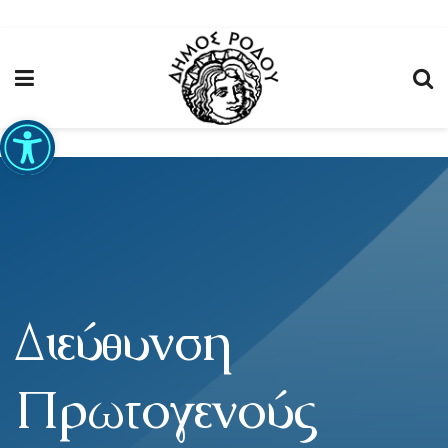
Ανοίξτε τη γραμμή εργαλείων
Διεύθυνση
Πρωτογενούς