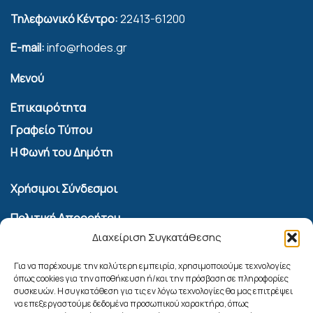
Τηλεφωνικό Κέντρο:
22413-61200
E-mail:
info@rhodes.gr
Μενού
Επικαιρότητα
Γραφείο Τύπου
Η Φωνή του Δημότη
Χρήσιμοι Σύνδεσμοι
Πολιτική Απορρήτου
Διαχείριση Συγκατάθεσης
Όροι Χρήσης Υπηρεσίας Επικοινωνίας
Πολιτική Cookies (ΕΕ)
Για να παρέχουμε την καλύτερη εμπειρία, χρησιμοποιούμε τεχνολογίες
όπως cookies για την αποθήκευση ή/και την πρόσβαση σε πληροφορίες
συσκευών. Η συγκατάθεση για τις εν λόγω τεχνολογίες θα μας επιτρέψει
Αναζήτηση
να επεξεργαστούμε δεδομένα προσωπικού χαρακτήρα, όπως