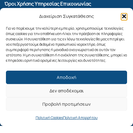
Όροι Χρήσης Υπηρεσίας Επικοινωνίας
Πολιτική Cookies (ΕΕ)
Διαχείριση Συγκατάθεσης
Αναζήτηση
Για να παρέχουμε την καλύτερη εμπειρία, χρησιμοποιούμε τεχνολογίες
όπως cookies για την αποθήκευση ή/και την πρόσβαση σε πληροφορίες
συσκευών. Η συγκατάθεση για τις εν λόγω τεχνολογίες θα μας επιτρέψει
να επεξεργαστούμε δεδομένα προσωπικού χαρακτήρα, όπως
συμπεριφορά περιήγησης ή μοναδικά αναγνωριστικά σε αυτόν τον
ιστότοπο. Η μη συγκατάθεση ή η ανάκληση της συγκατάθεσης, μπορεί να
επηρεάσει αρνητικά ορισμένες λειτουργίες και δυνατότητες.
Αποδοχή
Δεν αποδέχομαι
Ακολουθήστε μας
Προβολή προτιμήσεων
Πολιτική Cookies
Πολιτική Απορρήτου
© 2025. Δήμος Ρόδου. All Rights Reserved.