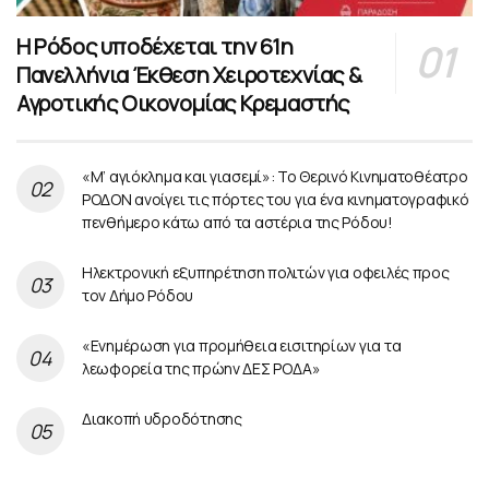
Η Ρόδος υποδέχεται την 61η
Πανελλήνια Έκθεση Χειροτεχνίας &
Αγροτικής Οικονομίας Κρεμαστής
«Μ’ αγιόκλημα και γιασεμί»: Το Θερινό Κινηματοθέατρο
ΡΟΔΟΝ ανοίγει τις πόρτες του για ένα κινηματογραφικό
πενθήμερο κάτω από τα αστέρια της Ρόδου!
Ηλεκτρονική εξυπηρέτηση πολιτών για οφειλές προς
τον Δήμο Ρόδου
«Ενημέρωση για προμήθεια εισιτηρίων για τα
λεωφορεία της πρώην ΔΕΣ ΡΟΔΑ»
Διακοπή υδροδότησης