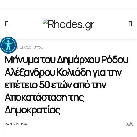
Ανοίξτε τη γραμμή εργαλείων
Home
Δελτία Τύπου
Μήνυμα του Δημάρχου Ρόδου
Αλέξανδρου Κολιάδη για την
επέτειο 50 ετών από την
Αποκατάσταση της
Δημοκρατίας
A
24/07/2024
A