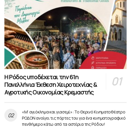
Η Ρόδος υποδέχεται την 61η
Πανελλήνια Έκθεση Χειροτεχνίας &
Αγροτικής Οικονομίας Κρεμαστής
«Μ’ αγιόκλημα και γιασεμί»: Το Θερινό Κινηματοθέατρο
ΡΟΔΟΝ ανοίγει τις πόρτες του για ένα κινηματογραφικό
πενθήμερο κάτω από τα αστέρια της Ρόδου!