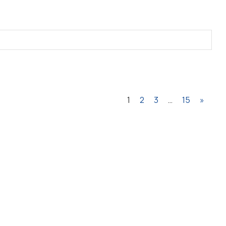
1
2
3
…
15
»