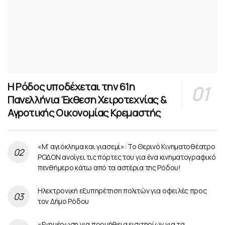
Η Ρόδος υποδέχεται την 61η
Πανελλήνια Έκθεση Χειροτεχνίας &
Αγροτικής Οικονομίας Κρεμαστής
«Μ’ αγιόκλημα και γιασεμί»: Το Θερινό Κινηματοθέατρο
ΡΟΔΟΝ ανοίγει τις πόρτες του για ένα κινηματογραφικό
πενθήμερο κάτω από τα αστέρια της Ρόδου!
Ηλεκτρονική εξυπηρέτηση πολιτών για οφειλές προς
τον Δήμο Ρόδου
«Ενημέρωση για προμήθεια εισιτηρίων για τα