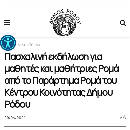
Ανοίξτε τη γραμμή εργαλείων
Home
Δελτία Τύπου
Πασχαλινή εκδήλωση για
μαθητές και μαθήτριες Ρομά
από το Παράρτημα Ρομά του
Κέντρου Κοινότητας Δήμου
Ρόδου
A
29/04/2024
A