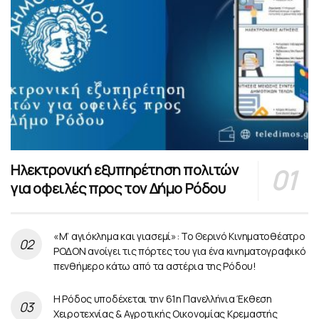
Ηλεκτρονική εξυπηρέτηση πολιτών
για οφειλές προς τον Δήμο Ρόδου
«Μ’ αγιόκλημα και γιασεμί»: Το Θερινό Κινηματοθέατρο
ΡΟΔΟΝ ανοίγει τις πόρτες του για ένα κινηματογραφικό
πενθήμερο κάτω από τα αστέρια της Ρόδου!
Η Ρόδος υποδέχεται την 61η Πανελλήνια Έκθεση
Χειροτεχνίας & Αγροτικής Οικονομίας Κρεμαστής