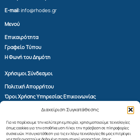
E-mail:
info@rhodes.gr
Μενού
Επικαιρότητα
Γραφείο Τύπου
Η Φωνή του Δημότη
Χρήσιμοι Σύνδεσμοι
Πολιτική Απορρήτου
Όροι Χρήσης Υπηρεσίας Επικοινωνίας
Πολιτική Cookies (ΕΕ)
Διαχείριση Συγκατάθεσης
Αναζήτηση
Για να παρέχουμε την καλύτερη εμπειρία, χρησιμοποιούμε τεχνολογίες
όπως cookies για την αποθήκευση ή/και την πρόσβαση σε πληροφορίες
συσκευών. Η συγκατάθεση για τις εν λόγω τεχνολογίες θα μας επιτρέψει
να επεξεργαστούμε δεδομένα προσωπικού χαρακτήρα, όπως