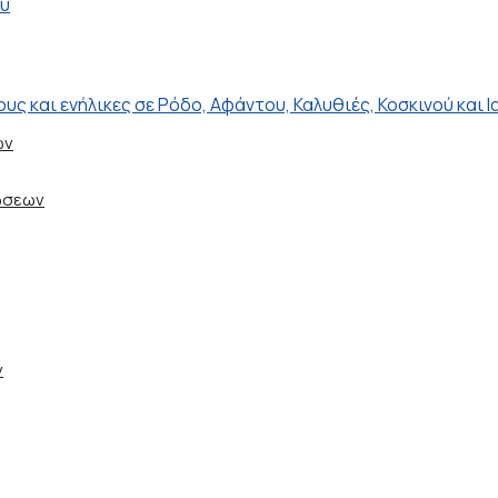
ού
ων
ώσεων
ν