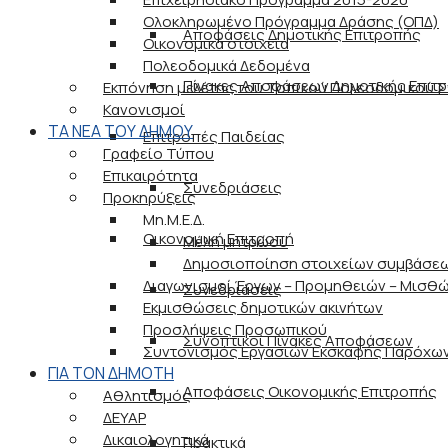
Ολοκληρωμένο Πρόγραμμα Δράσης (ΟΠΔ)
Αποφάσεις Δημοτικής Επιτροπής
Οικονομικά στοιχεία
Πολεοδομικά Δεδομένα
Πίνακες Αποφάσεων Δημοτικής Επιτ
Εκπόνηση μελέτης του Τοπικού Πολεοδομικού Σχ
Κανονισμοί
ΤΑ ΝΕΑ ΤΟΥ ΔΗΜΟΥ
Επιτροπές Παιδείας
Γραφείο Τύπου
Επικαιρότητα
Συνεδριάσεις
Προκηρύξεις
Μη.Μ.Ε.Δ.
Οικονομική Επιτροπή
Μέλη μητρώου
Δημοσιοποίηση στοιχείων συμβάσε
Διαγωνισμοί Έργων – Προμηθειών – Μισθ
Συνεδριάσεις
Εκμισθώσεις δημοτικών ακινήτων
Προσλήψεις Προσωπικού
Συνοπτικοί Πίνακες Αποφάσεων
Συντονισμός Εργασιών Εκσκαφής Παρόχω
ΓΙΑ ΤΟΝ ΔΗΜΟΤΗ
Αποφάσεις Οικονομικής Επιτροπής
Αθλητισμός
ΔΕΥΑΡ
Δικαιολογητικά
Πρακτικά