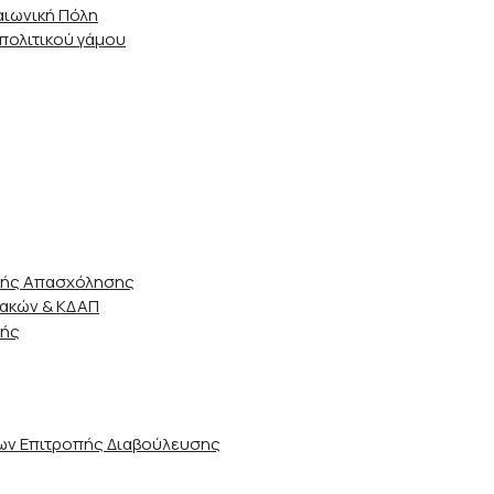
αιωνική Πόλη
 πολιτικού γάμου
ικής Απασχόλησης
ιακών & ΚΔΑΠ
ωής
ν Επιτροπής Διαβούλευσης