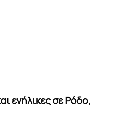
ι ενήλικες σε Ρόδο,