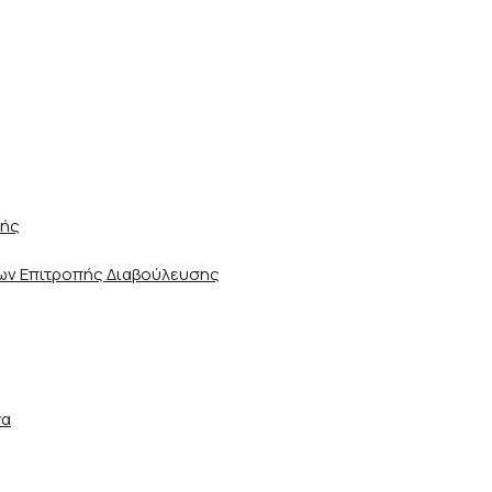
ωής
ν Επιτροπής Διαβούλευσης
γα