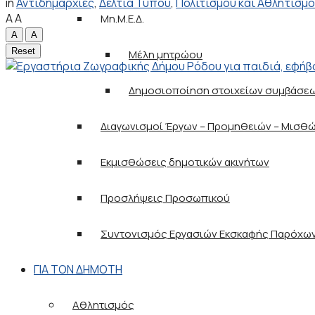
in
Αντιδημαρχίες
,
Δελτία Τύπου
,
Πολιτισμού και Αθλητισμ
A
A
Μη.Μ.Ε.Δ.
A
A
Reset
Μέλη μητρώου
Δημοσιοποίηση στοιχείων συμβάσε
Διαγωνισμοί Έργων – Προμηθειών – Μισθ
Εκμισθώσεις δημοτικών ακινήτων
Προσλήψεις Προσωπικού
Συντονισμός Εργασιών Εκσκαφής Παρόχω
ΓΙΑ ΤΟΝ ΔΗΜΟΤΗ
Αθλητισμός