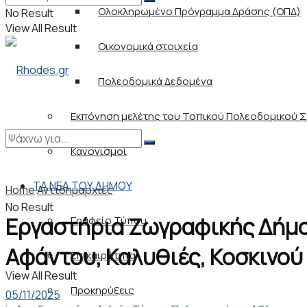
Ολοκληρωμένο Πρόγραμμα Δράσης (ΟΠΔ)
No Result
View All Result
Οικονομικά στοιχεία
Πολεοδομικά Δεδομένα
Εκπόνηση μελέτης του Τοπικού Πολεοδομικού Σχ
Κανονισμοί
ΤΑ ΝΕΑ ΤΟΥ ΔΗΜΟΥ
Home
Αντιδημαρχίες
No Result
Εργαστήρια Ζωγραφικής Δήμου
Γραφείο Τύπου
Αφάντου, Καλυθιές, Κοσκινού 
Επικαιρότητα
View All Result
Προκηρύξεις
05/11/2025