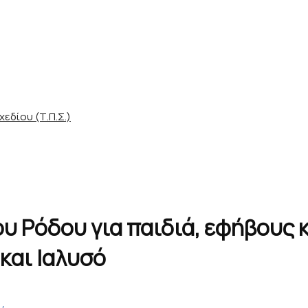
εδίου (Τ.Π.Σ.)
 Ρόδου για παιδιά, εφήβους κα
και Ιαλυσό