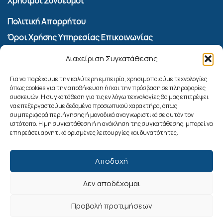
Χρήσιμοι Σύνδεσμοι
Πολιτική Απορρήτου
Όροι Χρήσης Υπηρεσίας Επικοινωνίας
Πολιτική Cookies (ΕΕ)
Διαχείριση Συγκατάθεσης
Αναζήτηση
Για να παρέχουμε την καλύτερη εμπειρία, χρησιμοποιούμε τεχνολογίες
όπως cookies για την αποθήκευση ή/και την πρόσβαση σε πληροφορίες
συσκευών. Η συγκατάθεση για τις εν λόγω τεχνολογίες θα μας επιτρέψει
να επεξεργαστούμε δεδομένα προσωπικού χαρακτήρα, όπως
συμπεριφορά περιήγησης ή μοναδικά αναγνωριστικά σε αυτόν τον
ιστότοπο. Η μη συγκατάθεση ή η ανάκληση της συγκατάθεσης, μπορεί να
επηρεάσει αρνητικά ορισμένες λειτουργίες και δυνατότητες.
Αποδοχή
Δεν αποδέχομαι
Ακολουθήστε μας
Προβολή προτιμήσεων