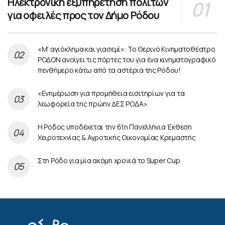
Ηλεκτρονική εξυπηρέτηση πολιτών
για οφειλές προς τον Δήμο Ρόδου
«Μ’ αγιόκλημα και γιασεμί»: Το Θερινό Κινηματοθέατρο
ΡΟΔΟΝ ανοίγει τις πόρτες του για ένα κινηματογραφικό
πενθήμερο κάτω από τα αστέρια της Ρόδου!
«Ενημέρωση για προμήθεια εισιτηρίων για τα
λεωφορεία της πρώην ΔΕΣ ΡΟΔΑ»
Η Ρόδος υποδέχεται την 61η Πανελλήνια Έκθεση
Χειροτεχνίας & Αγροτικής Οικονομίας Κρεμαστής
Στη Ρόδο για μία ακόμη χρονιά το Super Cup