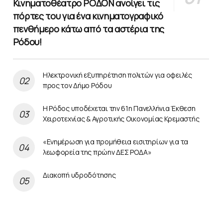
Κινηματοθέατρο ΡΟΔΟΝ ανοίγει τις
πόρτες του για ένα κινηματογραφικό
πενθήμερο κάτω από τα αστέρια της
Ρόδου!
Ηλεκτρονική εξυπηρέτηση πολιτών για οφειλές
προς τον Δήμο Ρόδου
Η Ρόδος υποδέχεται την 61η Πανελλήνια Έκθεση
Χειροτεχνίας & Αγροτικής Οικονομίας Κρεμαστής
«Ενημέρωση για προμήθεια εισιτηρίων για τα
λεωφορεία της πρώην ΔΕΣ ΡΟΔΑ»
Διακοπή υδροδότησης