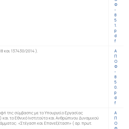
Φ
-
8
5
1.
p
d
f
8 και 137430/2014 ).
Α
Π
Ο
Φ
-
8
5
0.
p
d
f
αφή της σύμβασης με το Υπουργείο Εργασίας
Α
) και το Εθνικό Ινστιτούτο και Ανθρώπινου Δυναμικού
Π
γράμματος: «Στέγαση και Επανεξέταση» ( αρ. πρωτ.
Ο
Φ