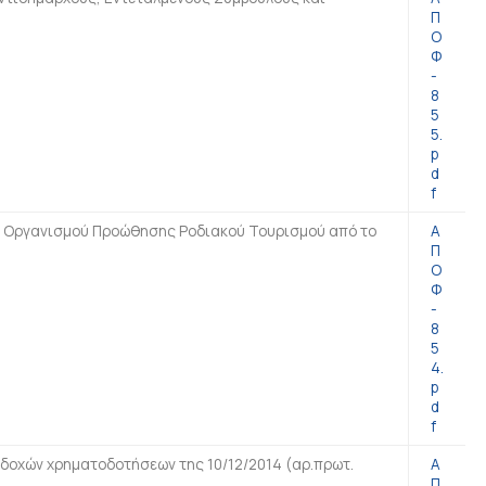
Π
Ο
Φ
-
8
5
5.
p
d
f
ση Οργανισμού Προώθησης Ροδιακού Τουρισμού από το
Α
Π
Ο
Φ
-
8
5
4.
p
d
f
δοχών χρηματοδοτήσεων της 10/12/2014 (αρ.πρωτ.
Α
Π