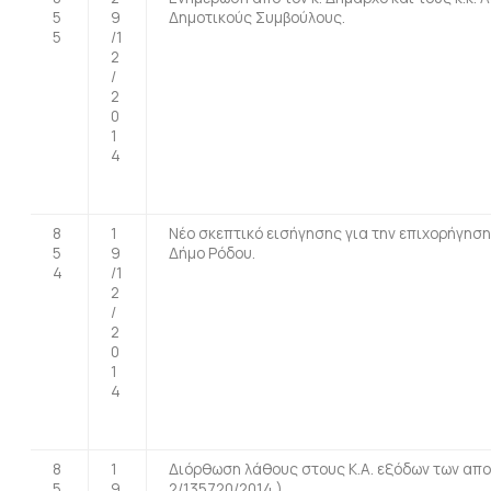
5
9
Δημοτικούς Συμβούλους.
5
/1
2
/
2
0
1
4
8
1
Νέο σκεπτικό εισήγησης για την επιχορήγη
5
9
Δήμο Ρόδου.
4
/1
2
/
2
0
1
4
8
1
Διόρθωση λάθους στους Κ.Α. εξόδων των απο
5
9
2/135720/2014 ).