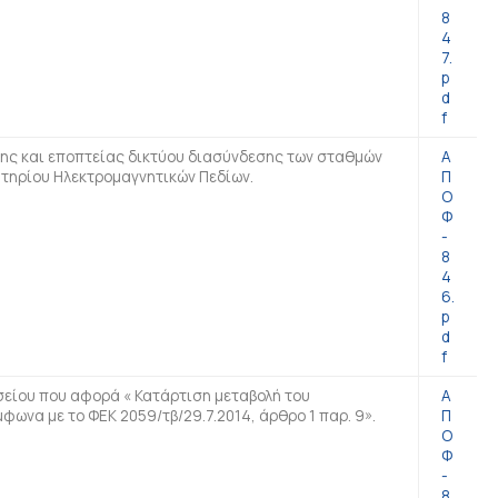
8
4
7.
p
d
f
ης και εποπτείας δικτύου διασύνδεσης των σταθμών
Α
τηρίου Ηλεκτρομαγνητικών Πεδίων.
Π
Ο
Φ
-
8
4
6.
p
d
f
είου που αφορά « Κατάρτιση μεταβολή του
Α
φωνα με το ΦΕΚ 2059/τβ/29.7.2014, άρθρο 1 παρ. 9».
Π
Ο
Φ
-
8