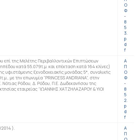
Ο
Φ
-
8
5
3.
p
d
f
υ επί της Μελέτης Περιβαλλοντικών Επιπτώσεων
Α
ηπέδου κατά 55.079τ.μ. και επέκταση κατά 164 κλίνες)
Π
της υφιστάμενης ξενοδοχειακής μονάδας 5*, συνολικής
Ο
τ.μ., με την επωνυμία “PRINCESS ANDRIANA”, στην
Φ
Ε. Νότιας Ρόδου, Δ. Ρόδου, Π.Ε. Δωδεκανήσου της
-
οκτησίας εταιρείας “ΙΩΑΝΝΗΣ ΧΑΤΖΗΛΑΖΑΡΟΥ & ΥΙΟΙ
8
5
2.
p
d
f
2014 ).
Α
Π
Ο