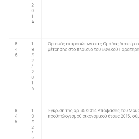
2
0
1
4
8
1
Ορισμός εκπροσώπων στις Ομάδες διαχείρισ
4
9
μέτρησης στο πλαίσιο του Εθνικού Παρατηρη
6
/1
2
/
2
0
1
4
8
1
Έγκριση της αρ. 35/2014 Απόφασης του Μουσ
4
9
προϋπολογισμού οικονομικού έτους 2015, σύμ
5
/1
2
/
2