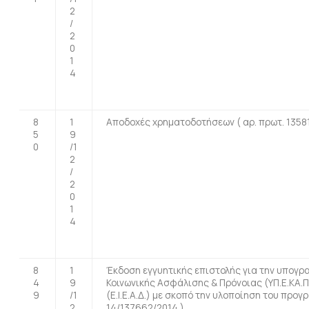
2
/
2
0
1
4
8
1
Αποδοχές χρηματοδοτήσεων ( αρ. πρωτ. 13581
5
9
0
/1
2
/
2
0
1
4
8
1
Έκδοση εγγυητικής επιστολής για την υπογρ
4
9
Κοινωνικής Ασφάλισης & Πρόνοιας (ΥΠ.Ε.ΚΑ.Π
9
/1
(Ε.Ι.Ε.Α.Δ.) με σκοπό την υλοποίηση του προ
2
14/137662/2014 ).