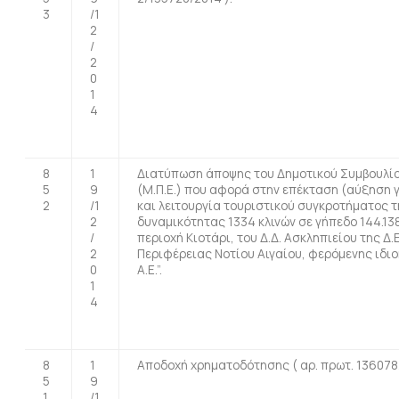
3
/1
2
/
2
0
1
4
8
1
Διατύπωση άποψης του Δημοτικού Συμβουλίο
5
9
(Μ.Π.Ε.) που αφορά στην επέκταση (αύξηση γ
2
/1
και λειτουργία τουριστικού συγκροτήματος 
2
δυναμικότητας 1334 κλινών σε γήπεδο 144.138
/
περιοχή Κιοτάρι, του Δ.Δ. Ασκληπιείου της Δ.
2
Περιφέρειας Νοτίου Αιγαίου, φερόμενης ιδι
0
Α.Ε.”.
1
4
8
1
Αποδοχή χρηματοδότησης ( αρ. πρωτ. 136078/
5
9
1
/1