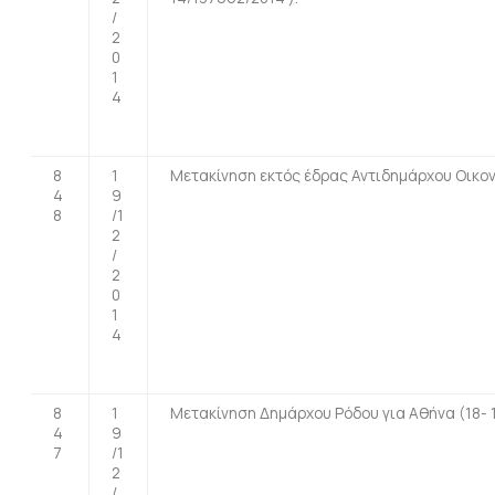
/
2
0
1
4
8
1
Μετακίνηση εκτός έδρας Αντιδημάρχου Οικονο
4
9
8
/1
2
/
2
0
1
4
8
1
Μετακίνηση Δημάρχου Ρόδου για Αθήνα (18- 19
4
9
7
/1
2
/