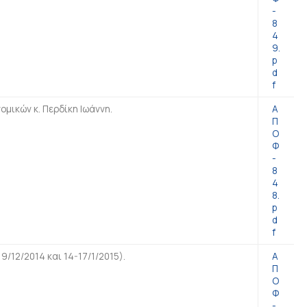
-
8
4
9.
p
d
f
μικών κ. Περδίκη Ιωάννη.
Α
Π
Ο
Φ
-
8
4
8.
p
d
f
/12/2014 και 14-17/1/2015).
Α
Π
Ο
Φ
-