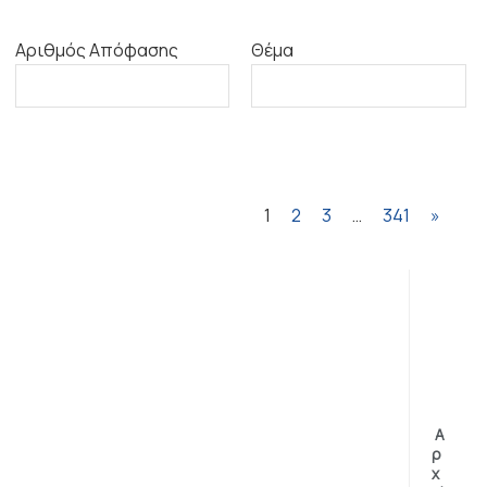
Αριθμός Απόφασης
Θέμα
1
2
3
…
341
»
Α
ρ
χ