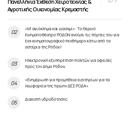
Πανελλήνια Έκθεση Χειροτεχνίας &
Αγροτικής Οικονομίας Κρεμαστής
«Μ’ αγιόκλημα και γιασεμί»: Το Θερινό
Κινηματοθέατρο ΡΟΔΟΝ ανοίγει τις πόρτες του για
ένα κινηματογραφικό πενθήμερο κάτω από τα
αστέρια της Ρόδου!
Ηλεκτρονική εξυπηρέτηση πολιτών για οφειλές
προς τον Δήμο Ρόδου
«Ενημέρωση για προμήθεια εισιτηρίων για τα
λεωφορεία της πρώην ΔΕΣ ΡΟΔΑ»
Διακοπή υδροδότησης