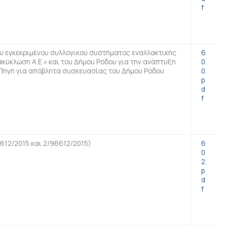
f
 εγκεκριμένου συλλογικού συστήματος εναλλακτικής
6
κύκλωση Α.Ε.» και του Δήμου Ρόδου για την ανάπτυξη
0
Πηγή για απόβλητα συσκευασίας του Δήμου Ρόδου
0.
p
d
f
612/2015 και 2/96612/2015)
6
0
2.
p
d
f