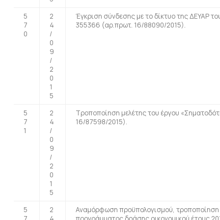
5
2
Έγκριση σύνδεσης με το δίκτυο της ΔΕΥΑΡ τ
7
4
355366 (αρ.πρωτ. 16/88090/2015).
0
/
0
9
/
2
0
1
5
5
2
Τροποποίηση μελέτης του έργου «Σηματοδότη
7
4
16/87598/2015).
1
/
0
9
/
2
0
1
5
5
2
Αναμόρφωση προϋπολογισμού, τροποποίηση τ
7
4
προγράμματος δράσης οικονομικού έτους 201