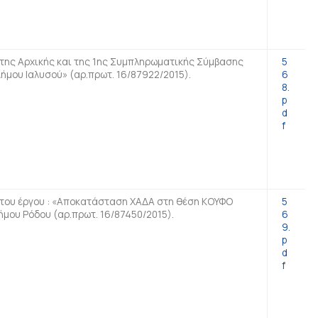
της Αρχικής και της 1ης Συμπληρωματικής Σύμβασης
5
ήμου Ιαλυσού» (αρ.πρωτ. 16/87922/2015).
6
8.
p
d
f
του έργου : «Αποκατάσταση ΧΑΔΑ στη θέση ΚΟΥΦΟ
5
μου Ρόδου (αρ.πρωτ. 16/87450/2015).
6
9.
p
d
f