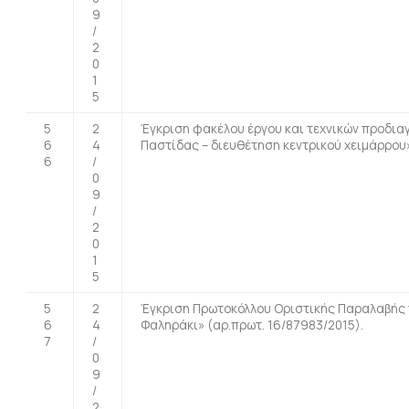
9
/
2
0
1
5
5
2
Έγκριση φακέλου έργου και τεχνικών προδια
6
4
Παστίδας – διευθέτηση κεντρικού χειμάρρου»
6
/
0
9
/
2
0
1
5
5
2
Έγκριση Πρωτοκόλλου Οριστικής Παραλαβής τ
6
4
Φαληράκι» (αρ.πρωτ. 16/87983/2015).
7
/
0
9
/
2