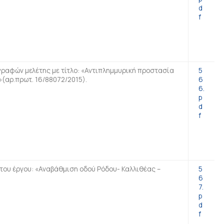
d
f
γραφών μελέτης με τίτλο: «Αντιπλημμυρική προστασία
5
(αρ.πρωτ. 16/88072/2015).
6
6.
p
d
f
ου έργου: «Αναβάθμιση οδού Ρόδου- Καλλιθέας –
5
6
7.
p
d
f