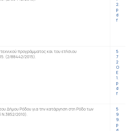
2.
p
d
f
εχνικού προγράμματος και του ετήσιου
5
5. (2/88442/2015).
7
2
O
E
1.
p
d
f
ου Δήμου Ρόδου για την κατάργηση στη Ρόδο των
5
 Ν.3852/2010).
9
9.
p
d