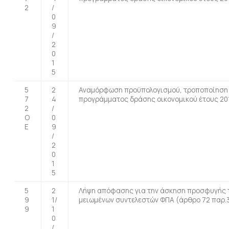
2
/
0
9
/
2
0
1
5
5
2
Αναμόρφωση προϋπολογισμού, τροποποίηση τ
7
4
προγράμματος δράσης οικονομικού έτους 201
2
/
O
0
E
9
/
2
0
1
5
5
2
Λήψη απόφασης για την άσκηση προσφυγής τ
9
1/
μειωμένων συντελεστών ΦΠΑ (άρθρο 72 παρ.3
9
1
0
/