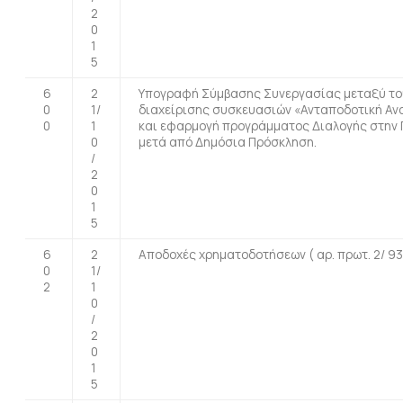
2
0
1
5
6
2
Υπογραφή Σύμβασης Συνεργασίας μεταξύ του
0
1/
διαχείρισης συσκευασιών «Ανταποδοτική Ανα
0
1
και εφαρμογή προγράμματος Διαλογής στην 
0
μετά από Δημόσια Πρόσκληση.
/
2
0
1
5
6
2
Αποδοχές χρηματοδοτήσεων ( αρ. πρωτ. 2/ 93
0
1/
2
1
0
/
2
0
1
5