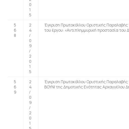
0
1
5
5
2
Έγκριση Πρωτοκόλλου Οριστικής Παραλαβής 
6
4
του έργου: «Αντιπλημμυρική προστασία του Δ
8
/
0
9
/
2
0
1
5
5
2
Έγκριση Πρωτοκόλλου Οριστικής Παραλαβής 
6
4
ΒΟΥΝΙ της Δημοτικής Ενότητας Αρχαγγέλου Δή
9
/
0
9
/
2
0
1
5