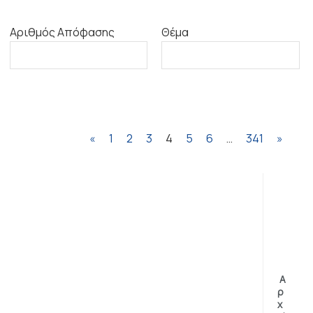
Αριθμός Απόφασης
Θέμα
«
1
2
3
4
5
6
…
341
»
Α
ρ
χ