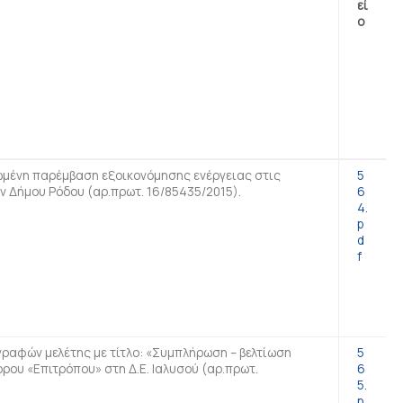
εί
ο
μένη παρέμβαση εξοικονόμησης ενέργειας στις
5
ν Δήμου Ρόδου (αρ.πρωτ. 16/85435/2015).
6
4.
p
d
f
γραφών μελέτης με τίτλο: «Συμπλήρωση – βελτίωση
5
ου «Επιτρόπου» στη Δ.Ε. Ιαλυσού (αρ.πρωτ.
6
5.
p