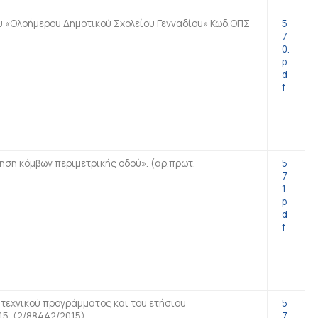
ου «Ολοήμερου Δημοτικού Σχολείου Γενναδίου» Κωδ.ΟΠΣ
5
7
0.
p
d
f
ση κόμβων περιμετρικής οδού». (αρ.πρωτ.
5
7
1.
p
d
f
εχνικού προγράμματος και του ετήσιου
5
5. (2/88442/2015).
7