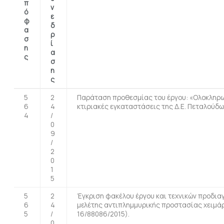
π
ν
ό
ε
φ
δ
α
ρ
σ
ί
η
α
ς
σ
η
ς
5
2
Παράταση προθεσμίας του έργου: «Ολοκληρω
6
4
κτιριακές εγκαταστάσεις της Δ.Ε. Πεταλούδω
4
/
0
9
/
2
0
1
5
5
2
Έγκριση φακέλου έργου και τεχνικών προδια
6
4
μελέτης αντιπλημμυρικής προστασίας χειμάρρ
5
/
16/88086/2015).
0