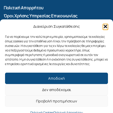
Πολιτική Απορρήτου
Όροι Χρήσης Υπηρεσίας Επικοινωνίας
Πολιτική Cookies (ΕΕ)
Διαχείριση Συγκατάθεσης
Αναζήτηση
Για να παρέχουμε την καλύτερη εμπειρία, χρησιμοποιούμε τεχνολογίες
όπως cookies για την αποθήκευση ή/και την πρόσβαση σε πληροφορίες
συσκευών. Η συγκατάθεση για τις εν λόγω τεχνολογίες θα μας επιτρέψει
να επεξεργαστούμε δεδομένα προσωπικού χαρακτήρα, όπως
συμπεριφορά περιήγησης ή μοναδικά αναγνωριστικά σε αυτόν τον
ιστότοπο. Η μη συγκατάθεση ή η ανάκληση της συγκατάθεσης, μπορεί να
επηρεάσει αρνητικά ορισμένες λειτουργίες και δυνατότητες.
Αποδοχή
Δεν αποδέχομαι
Ακολουθήστε μας
Προβολή προτιμήσεων
Πολιτική Cookies
Πολιτική Απορρήτου