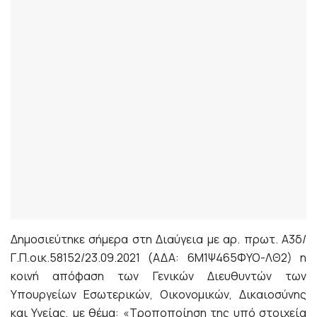
Δημοσιεύτηκε σήμερα στη Διαύγεια με αρ. πρωτ. Α3δ/
Γ.Π.οικ.58152/23.09.2021 (ΑΔΑ: 6Μ1Ψ465ΦΥΟ-ΛΘ2) η
κοινή απόφαση των Γενικών Διευθυντών των
Υπουργείων Εσωτερικών, Οικονομικών, Δικαιοσύνης
και Υγείας, με θέμα: «Τροποποίηση της υπό στοιχεία