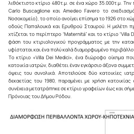
λιθόκτιστο κτίριο 480τ.μ. σε ένα χώρο 35.000τ.μ. Τη
Carlo Buscaglione και Amedeo Favero το σχεδιασμό
Νοσοκομείο), το οποίο ανοίγει επίσημα το 1926 στο χώ
οδούς Παπαλουκά και Ερυθρού Σταυρού. Η μελέτη πρ
χτίζεται το περίπτερο “Maternitá” και το κτίριο “Villa
φάση του κτιριολογικού προγράμματος με την κατα
υφίσταται και ένα πολύ καλά διαμορφωμένο περιβάλλον
Το κτίριο «Villa Dei Medici», ένα διώροφο οίκημα 
κατοικία ιατρών, διαθέτει έναν εγκάρσιο άξονα συμμε
όψεις του συνολικά. Αποτελούσε δύο κατοικίες ιατ
δεκαετίας του 1980, παραμένει με χρήση κατοικίας 
συνέχεια μετατράπηκε σε κτίριο γραφείων έως και σήμ
Πρόνοιας του Δήμου Ρόδου.