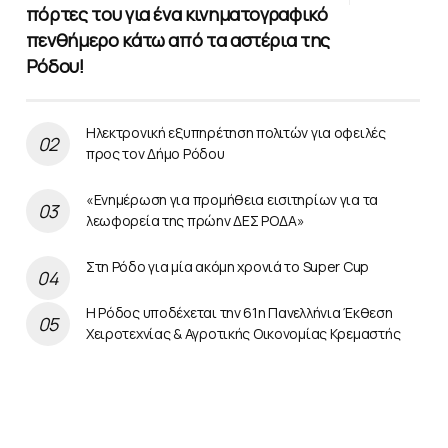
πόρτες του για ένα κινηματογραφικό
πενθήμερο κάτω από τα αστέρια της
Ρόδου!
Ηλεκτρονική εξυπηρέτηση πολιτών για οφειλές
προς τον Δήμο Ρόδου
«Ενημέρωση για προμήθεια εισιτηρίων για τα
λεωφορεία της πρώην ΔΕΣ ΡΟΔΑ»
Στη Ρόδο για μία ακόμη χρονιά το Super Cup
Η Ρόδος υποδέχεται την 61η Πανελλήνια Έκθεση
Χειροτεχνίας & Αγροτικής Οικονομίας Κρεμαστής