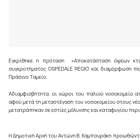
Εγκρίθηκε η πρόταση «Αποκατάσταση όψεων κτιρίο
συγκροτήματος OSPEDALE REGIO και διαμόρφωση περ
Πράσινο Ταμείο.
Αδιαμφισβήτητα, οι χώροι του παλιού νοσοκομείο απ
αφού μετά τη μεταστέγαση του νοσοκομείου στους νέ
μετατράπηκαν σε εστίες μόλυνσης και καταφυγίου πε
Η Δημοτική Αρχή του Αντώνη Β. Καμπουράκη προωθώντα