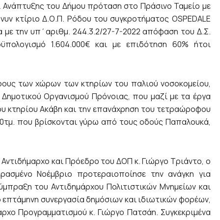
 Ανάπτυξης του Δήμου πρόταση στο Πράσινο Ταμείο με
i” νυν κτίριο Δ.Ο.Π. Ρόδου του συγκροτήματος OSPEDALE
με την υπ΄αριθμ. 244.3.2/27-7-2022 απόφαση του Δ.Σ.
ϋπολογισμό 1.604.000€ και με επιδότηση 60% ήτοι
ους των χώρων των κτηρίων του παλιού νοσοκομείου,
 Δημοτικού Οργανισμού Πρόνοιας, που μαζί με τα έργα
υ κτηρίου Ακάβη και την επανάχρηση του τετραώροφου
00τμ. που βρίσκονται γύρω από τους οδούς Παπαλουκά,
ν Αντιδήμαρχο και Πρόεδρο του ΔΟΠ κ. Γιώργο Τριάντο, ο
ρασμένο Νοέμβριο προτεραιοποίησε την ανάγκη για
ύμπραξη του Αντιδημάρχου Πολιτιστικών Μνημείων και
 επτάμηνη συνεργασία δημόσιων και ιδιωτικών φορέων,
ρχο Προγραμματισμού κ. Γιώργο Πατσάη. Συγκεκριμένα