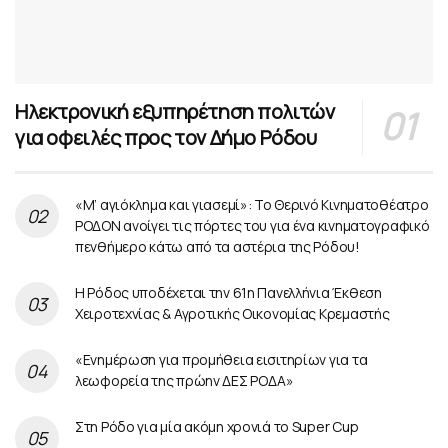
Ηλεκτρονική εξυπηρέτηση πολιτών
για οφειλές προς τον Δήμο Ρόδου
«Μ’ αγιόκλημα και γιασεμί»: Το Θερινό Κινηματοθέατρο
ΡΟΔΟΝ ανοίγει τις πόρτες του για ένα κινηματογραφικό
πενθήμερο κάτω από τα αστέρια της Ρόδου!
Η Ρόδος υποδέχεται την 61η Πανελλήνια Έκθεση
Χειροτεχνίας & Αγροτικής Οικονομίας Κρεμαστής
«Ενημέρωση για προμήθεια εισιτηρίων για τα
λεωφορεία της πρώην ΔΕΣ ΡΟΔΑ»
Στη Ρόδο για μία ακόμη χρονιά το Super Cup