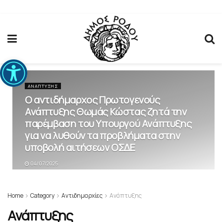
Ανοίξτε τη γραμμή εργαλείων
ΑΝΆΠΤΥΞΗΣ
Ο αντιδήμαρχος Πρωτογενούς
Ανάπτυξης Θωμάς Κώστας ζητά την
παρέμβαση του Υπουργού Ανάπτυξης
για να λυθούν τα προβλήματα στην
υποβολή αιτήσεων ΟΣΔΕ
04/07/2025
Home
Category
Αντιδημαρχίες
Ανάπτυξης
Ανάπτυξης