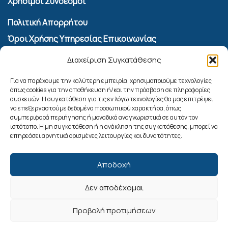
Χρήσιμοι Σύνδεσμοι
Πολιτική Απορρήτου
Όροι Χρήσης Υπηρεσίας Επικοινωνίας
Πολιτική Cookies (ΕΕ)
Διαχείριση Συγκατάθεσης
Αναζήτηση
Για να παρέχουμε την καλύτερη εμπειρία, χρησιμοποιούμε τεχνολογίες
όπως cookies για την αποθήκευση ή/και την πρόσβαση σε πληροφορίες
συσκευών. Η συγκατάθεση για τις εν λόγω τεχνολογίες θα μας επιτρέψει
να επεξεργαστούμε δεδομένα προσωπικού χαρακτήρα, όπως
συμπεριφορά περιήγησης ή μοναδικά αναγνωριστικά σε αυτόν τον
ιστότοπο. Η μη συγκατάθεση ή η ανάκληση της συγκατάθεσης, μπορεί να
επηρεάσει αρνητικά ορισμένες λειτουργίες και δυνατότητες.
Αποδοχή
Δεν αποδέχομαι
Ακολουθήστε μας
Προβολή προτιμήσεων