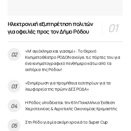
Ηλεκτρονική εξυπηρέτηση πολιτών
για οφειλές προς τον Δήμο Ρόδου
«Μ’ αγιόκλημα και γιασεμί»: Το Θερινό
Κινηματοθέατρο ΡΟΔΟΝ ανοίγει τις πόρτες του για
ένα κινηματογραφικό πενθήμερο κάτω από τα
αστέρια της Ρόδου!
«Ενημέρωση για προμήθεια εισιτηρίων για τα
λεωφορεία της πρώην ΔΕΣ ΡΟΔΑ»
Η Ρόδος υποδέχεται την 61η Πανελλήνια Έκθεση
Χειροτεχνίας & Αγροτικής Οικονομίας Κρεμαστής
Στη Ρόδο για μία ακόμη χρονιά το Super Cup