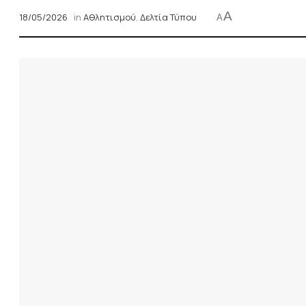
A
18/05/2026
in
Αθλητισμού
,
Δελτία Τύπου
A