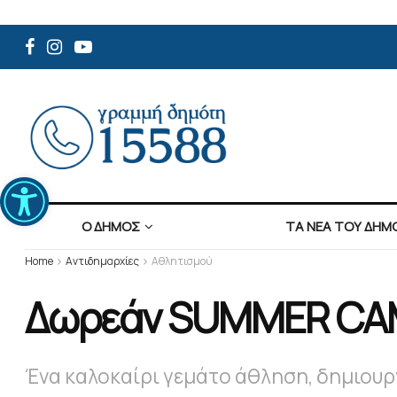
Ανοίξτε τη γραμμή εργαλείων
Ο ΔΗΜΟΣ
ΤΑ ΝΕΑ ΤΟΥ ΔΗΜ
Home
Αντιδημαρχίες
Αθλητισμού
Δωρεάν SUMMER CAMP
Ένα καλοκαίρι γεμάτο άθληση, δημιουρ