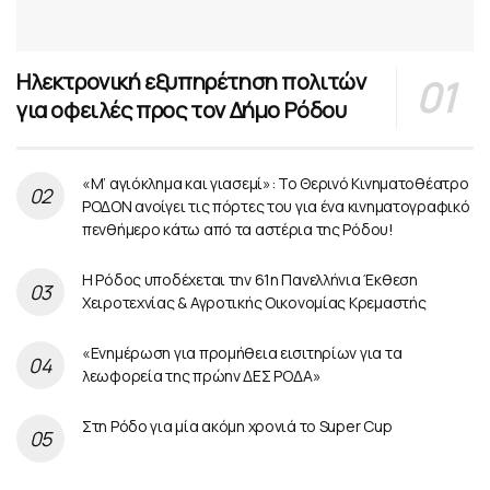
Ηλεκτρονική εξυπηρέτηση πολιτών
για οφειλές προς τον Δήμο Ρόδου
«Μ’ αγιόκλημα και γιασεμί»: Το Θερινό Κινηματοθέατρο
ΡΟΔΟΝ ανοίγει τις πόρτες του για ένα κινηματογραφικό
πενθήμερο κάτω από τα αστέρια της Ρόδου!
Η Ρόδος υποδέχεται την 61η Πανελλήνια Έκθεση
Χειροτεχνίας & Αγροτικής Οικονομίας Κρεμαστής
«Ενημέρωση για προμήθεια εισιτηρίων για τα
λεωφορεία της πρώην ΔΕΣ ΡΟΔΑ»
Στη Ρόδο για μία ακόμη χρονιά το Super Cup