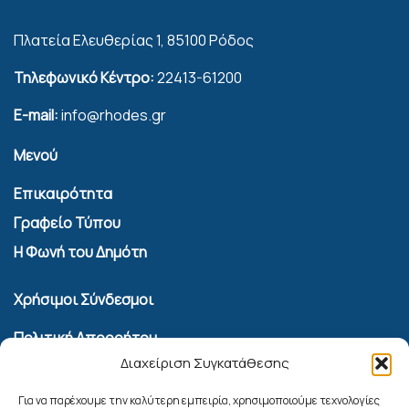
Πλατεία Ελευθερίας 1, 85100 Ρόδος
Τηλεφωνικό Κέντρο:
22413-61200
E-mail:
info@rhodes.gr
Μενού
Επικαιρότητα
Γραφείο Τύπου
Η Φωνή του Δημότη
Χρήσιμοι Σύνδεσμοι
Πολιτική Απορρήτου
Διαχείριση Συγκατάθεσης
Όροι Χρήσης Υπηρεσίας Επικοινωνίας
Πολιτική Cookies (ΕΕ)
Για να παρέχουμε την καλύτερη εμπειρία, χρησιμοποιούμε τεχνολογίες