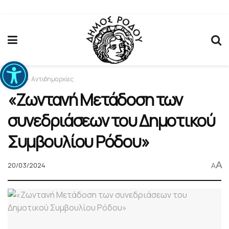
Ανοίξτε τη γραμμή εργαλείων
Home
Αντιδημαρχίες
«Ζωντανή Μετάδοση των
συνεδριάσεων του Δημοτικού
Συμβουλίου Ρόδου»
A
20/03/2024
A