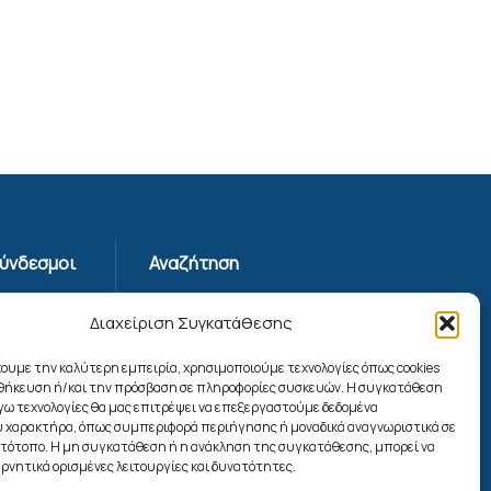
Σύνδεσμοι
Αναζήτηση
Απορρήτου
Διαχείριση Συγκατάθεσης
ης
χουμε την καλύτερη εμπειρία, χρησιμοποιούμε τεχνολογίες όπως cookies
οθήκευση ή/και την πρόσβαση σε πληροφορίες συσκευών. Η συγκατάθεση
ίας
λόγω τεχνολογίες θα μας επιτρέψει να επεξεργαστούμε δεδομένα
ookies
 χαρακτήρα, όπως συμπεριφορά περιήγησης ή μοναδικά αναγνωριστικά σε
Ακολουθήστε μας
στότοπο. Η μη συγκατάθεση ή η ανάκληση της συγκατάθεσης, μπορεί να
ρνητικά ορισμένες λειτουργίες και δυνατότητες.