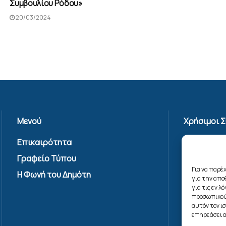
Συμβουλίου Ρόδου»
20/03/2024
Μενού
Χρήσιμοι 
Επικαιρότητα
Πολιτική 
Γραφείο Τύπου
Όροι Χρήσ
Υπηρεσίας
Για να παρέ
Η Φωνή του Δημότη
για την απ
Επικοινων
για τις εν 
Πολιτική C
προσωπικού
αυτόν τον ι
(ΕΕ)
επηρεάσει α