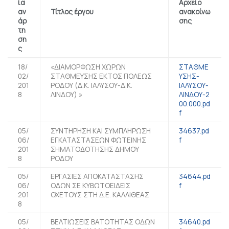
ία
Αρχείο
αν
Τίτλος έργου
ανακοίνω
άρ
σης
τη
ση
ς
18/
«ΔΙΑΜΟΡΦΩΣΗ ΧΩΡΩΝ
ΣΤΑΘΜΕ
02/
ΣΤΑΘΜΕΥΣΗΣ ΕΚΤΟΣ ΠΟΛΕΩΣ
ΥΣΗΣ-
201
ΡΟΔΟΥ (Δ.Κ. ΙΑΛΥΣΟΥ-Δ.Κ.
ΙΑΛΥΣΟΥ-
8
ΛΙΝΔΟΥ) »
ΛΙΝΔΟΥ-2
00.000.pd
f
05/
ΣΥΝΤΗΡΗΣΗ ΚΑΙ ΣΥΜΠΛΗΡΩΣΗ
34637.pd
06/
ΕΓΚΑΤΑΣΤΑΣΕΩΝ ΦΩΤΕΙΝΗΣ
f
201
ΣΗΜΑΤΟΔΟΤΗΣΗΣ ΔΗΜΟΥ
8
ΡΟΔΟΥ
05/
ΕΡΓΑΣΙΕΣ ΑΠΟΚΑΤΑΣΤΑΣΗΣ
34644.pd
06/
ΟΔΩΝ ΣΕ ΚΥΒΩΤΟΕΙΔΕΙΣ
f
201
ΟΧΕΤΟΥΣ ΣΤΗ Δ.Ε. ΚΑΛΛΙΘΕΑΣ
8
05/
ΒΕΛΤΙΩΣΕΙΣ ΒΑΤΟΤΗΤΑΣ ΟΔΩΝ
34640.pd