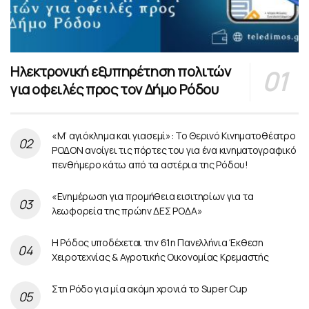
Ηλεκτρονική εξυπηρέτηση πολιτών
για οφειλές προς τον Δήμο Ρόδου
«Μ’ αγιόκλημα και γιασεμί»: Το Θερινό Κινηματοθέατρο
ΡΟΔΟΝ ανοίγει τις πόρτες του για ένα κινηματογραφικό
πενθήμερο κάτω από τα αστέρια της Ρόδου!
«Ενημέρωση για προμήθεια εισιτηρίων για τα
λεωφορεία της πρώην ΔΕΣ ΡΟΔΑ»
Η Ρόδος υποδέχεται την 61η Πανελλήνια Έκθεση
Χειροτεχνίας & Αγροτικής Οικονομίας Κρεμαστής
Στη Ρόδο για μία ακόμη χρονιά το Super Cup