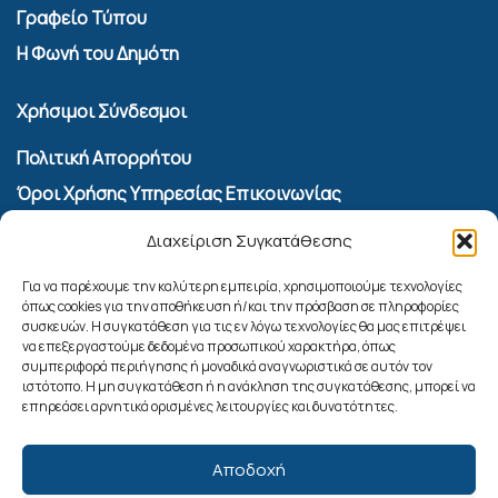
Γραφείο Τύπου
Η Φωνή του Δημότη
Χρήσιμοι Σύνδεσμοι
Πολιτική Απορρήτου
Όροι Χρήσης Υπηρεσίας Επικοινωνίας
Πολιτική Cookies (ΕΕ)
Διαχείριση Συγκατάθεσης
Αναζήτηση
Για να παρέχουμε την καλύτερη εμπειρία, χρησιμοποιούμε τεχνολογίες
όπως cookies για την αποθήκευση ή/και την πρόσβαση σε πληροφορίες
συσκευών. Η συγκατάθεση για τις εν λόγω τεχνολογίες θα μας επιτρέψει
να επεξεργαστούμε δεδομένα προσωπικού χαρακτήρα, όπως
συμπεριφορά περιήγησης ή μοναδικά αναγνωριστικά σε αυτόν τον
ιστότοπο. Η μη συγκατάθεση ή η ανάκληση της συγκατάθεσης, μπορεί να
επηρεάσει αρνητικά ορισμένες λειτουργίες και δυνατότητες.
Αποδοχή