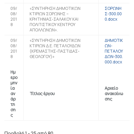
09/
«ΣΥΝΤΗΡΗΣΗ ΔΗΜΟΤΙΚΩΝ
ΣΟΡΩΝΗ
08/
ΚΤΙΡΙΩΝ ΣΟΡΩΝΗΣ –
Σ-300.00
201
ΚΡΗΤΗΝΙΑΣ-ΣΑΛΑΚΟΥ ΚΑΙ
0.docx
8
ΠΟΛΙΤΙΣΤΙΚΟΥ ΚΕΝΤΡΟΥ
ΑΠΟΛΛΩΝΩΝ».
09/
«ΣΥΝΤΗΡΗΣΗ ΔΗΜΟΤΙΚΩΝ
ΔΗΜΟΤΙΚ
08/
ΚΤΙΡΙΩΝ Δ.Ε. ΠΕΤΑΛΟΥΔΩΝ
ΩΝ-
201
(ΚΡΕΜΑΣΤΗΣ-ΠΑΣΤΙΔΑΣ-
ΠΕΤΑΛΟΥ
8
ΘΕΟΛΟΓΟΥ)»
ΔΩΝ-300.
000.docx
Ημ
ερο
μην
ία
Αρχείο
αν
Τίτλος έργου
ανακοίνω
άρ
σης
τη
ση
ς
Προβολή 1 - 25 από 80