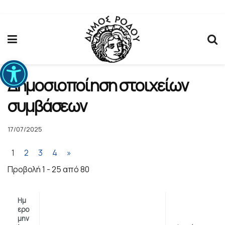
Ανοίξτε τη γραμμή εργαλείων
Δημοσιοποίηση στοιχείων
συμβάσεων
17/07/2025
1
2
3
4
»
Προβολή 1 - 25 από 80
Ημ
ερο
μην