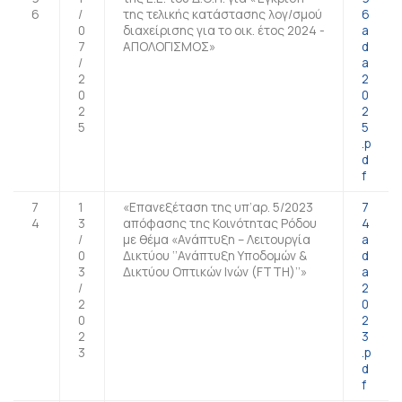
6
/
της τελικής κατάστασης λογ/σμού
6
0
διαχείρισης για το οικ. έτος 2024 -
a
7
ΑΠΟΛΟΓΙΣΜΟΣ»
d
/
a
2
2
0
0
2
2
5
5
.p
d
f
7
1
«Επανεξέταση της υπ’αρ. 5/2023
7
4
3
απόφασης της Κοινότητας Ρόδου
4
/
με θέμα «Ανάπτυξη – Λειτουργία
a
0
Δικτύου ‘’Ανάπτυξη Υποδομών &
d
3
Δικτύου Οπτικών Ινών (FTTH)’’»
a
/
2
2
0
0
2
2
3
3
.p
d
f