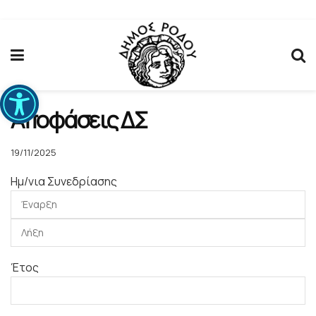
Ανοίξτε τη γραμμή εργαλείων
Αποφάσεις ΔΣ
19/11/2025
Ημ/νια Συνεδρίασης
Έτος