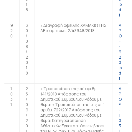
1
.p
8
d
f
9
3
« Διαγραφή οφειλής ΧΑΜΑΚΙΩΤΗΣ
A
2
0
AE ».αρ. πρωτ. 2/43948/2018
P
0
/
O
0
F
8
-
/
9
2
2
0
0
1
.p
8
d
f
1
2
« Τροποποίηση της υπ’ αριθμ.
A
0
5
141/2018 Απόφασης του
P
3
/
Δημοτικού Συμβουλίου Ρόδου με
O
1
0
θέμα: « Τροποποίηση της της υπ’
F
9
αριθμ. 722/2017 Απόφασης του
-
/
Δημοτικού Συμβουλίου Ρόδου με
1
2
θέμα: Κατηγοριοποίηση
0
0
Αθλητικών Εγκαταστάσεων βάσει
3
1
του Ν. 4479/2017», λόγω αλλαγής
1.