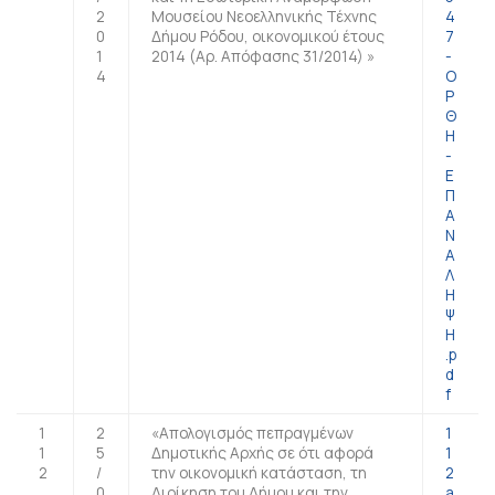
2
Μουσείου Νεοελληνικής Τέχνης
4
0
Δήμου Ρόδου, οικονομικού έτους
7
1
2014 (Αρ. Απόφασης 31/2014) »
-
4
Ο
Ρ
Θ
Η
-
Ε
Π
Α
Ν
Α
Λ
Η
Ψ
Η
.p
d
f
1
2
«Απολογισμός πεπραγμένων
1
1
5
Δημοτικής Αρχής σε ότι αφορά
1
2
/
την οικονομική κατάσταση, τη
2
0
Διοίκηση του Δήμου και την
a