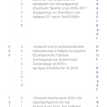
2
εφαρμογή του προγράμματος
d
/
Δημοτικής δράσης ετών 2016-2017
a
2
σύμφωνα με τις διατάξεις του
2
0
άρθρου 217 του Ν. 3463/2006».
0
1
1
8
8
.p
d
f
8
2
«Έγκριση για τη μετεγκατάσταση
A
6
5
Ηλεκτρονικού Σταθμού Αυτόματης
P
6
/
Εξυπηρέτησης Πολιτών
O
1
Οικονομικών και Διοικητικών
F
0
Συναλλαγών (e-ΚΕΠ)»,
-
/
αρ.πρωτ.2/54664/10-10-2019
8
2
6
0
6
1
.p
9
d
f
1
3
«Έγκριση Ισολογισμού 2024,του
1
9
1
Προσαρτήματος επί του
9
7
/
Ισολογισμού 2024, της έκθεσης
7