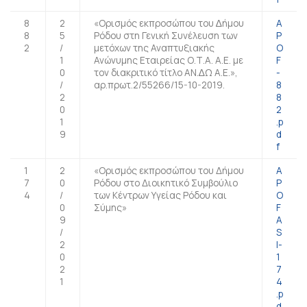
8
2
«Ορισµός εκπροσώπου του ∆ήµου
A
8
5
Ρόδου στη Γενική Συνέλευση των
P
2
/
μετόχων της Αναπτυξιακής
O
1
Ανώνυµης Εταιρείας Ο.Τ.Α. Α.Ε. με
F
0
τον διακριτικό τίτλο ΑΝ.∆Ω Α.Ε.»,
-
/
αρ.πρωτ.2/55266/15-10-2019.
8
2
8
0
2
1
.p
9
d
f
1
2
«Ορισμός εκπροσώπου του Δήμου
A
7
0
Ρόδου στο Διοικητικό Συμβούλιο
P
4
/
των Κέντρων Υγείας Ρόδου και
O
0
Σύμης»
F
9
A
/
S
2
I-
0
1
2
7
1
4
.p
d