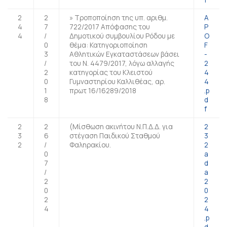
2
2
» Τροποποίηση της υπ. αριθμ.
A
4
7
722/2017 Απόφασης του
P
4
/
Δημοτικού συμβουλίου Ρόδου με
O
0
θέμα: Κατηγοριοποίηση
F
3
Αθλητικών Εγκαταστάσεων βάσει
-
/
του Ν. 4479/2017, λόγω αλλαγής
2
2
κατηγορίας του Κλειστού
4
0
Γυμναστηρίου Καλλιθέας, αρ.
4
1
πρωτ 16/16289/2018
.p
8
d
f
2
2
(Μίσθωση ακινήτου Ν.Π.Δ.Δ. για
2
3
6
στέγαση Παιδικού Σταθμού
3
2
/
Φαληρακίου.
2
0
a
7
d
/
a
2
2
0
0
2
2
4
4
.p
d