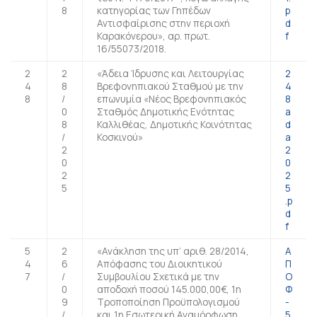
8
κατηγορίας των Γηπέδων
p
Αντισφαίρισης στην περιοχή
d
Καρακόνερου», αρ. πρωτ.
f
16/55073/2018.
2
2
«Άδεια Ίδρυσης και Λειτουργίας
2
4
8
Βρεφονηπιακού Σταθμού με την
4
8
/
επωνυμία «Νέος Βρεφονηπιακός
8
0
Σταθμός Δημοτικής Ενότητας
a
8
Καλλιθέας, Δημοτικής Κοινότητας
d
/
Κοσκινού»
a
2
2
0
0
2
2
5
5
.p
d
f
5
2
«Ανάκληση της υπ’ αριθ. 28/2014,
Α
4
6
Απόφασης του Διοικητικού
Π
7
/
Συμβουλίου Σχετικά με την
Ο
0
αποδοχή ποσού 145.000,00€, 1η
Φ
9
Τροποποίηση Προϋπολογισμού
-
/
και 1η Εσωτερική Αναμόρφωση
5