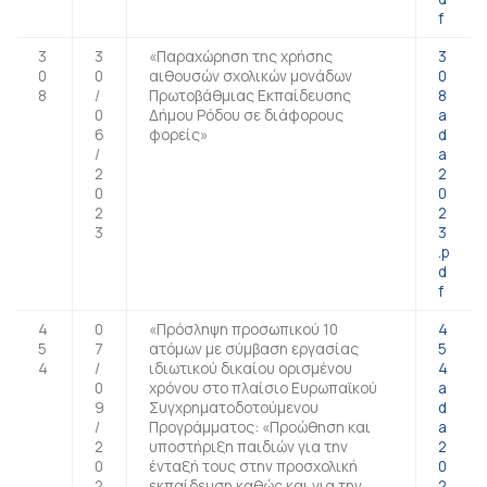
f
3
3
«Παραχώρηση της χρήσης
3
0
0
αιθουσών σχολικών μονάδων
0
8
/
Πρωτοβάθμιας Εκπαίδευσης
8
0
Δήμου Ρόδου σε διάφορους
a
6
φορείς»
d
/
a
2
2
0
0
2
2
3
3
.p
d
f
4
0
«Πρόσληψη προσωπικού 10
4
5
7
ατόμων με σύμβαση εργασίας
5
4
/
ιδιωτικού δικαίου ορισμένου
4
0
χρόνου στο πλαίσιο Ευρωπαϊκού
a
9
Συγχρηματοδοτούμενου
d
/
Προγράμματος: «Προώθηση και
a
2
υποστήριξη παιδιών για την
2
0
ένταξή τους στην προσχολική
0
2
εκπαίδευση καθώς και για την
2