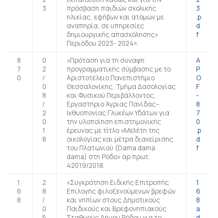
3
πρόσβαση παιδιών σχολικής
3
ηλικίας, εφήβων και ατόμων με
.p
αναπηρία, σε υπηρεσίες
d
δημιουργικής απασχόλησης»
f
Περιόδου 2023- 2024».
8
0
«Πρόταση για τη σύναψη
A
7
2
προγραμματικής σύμβασης με το
P
0
/
Αριστοτέλειο Πανεπιστήμιο
O
0
Θεσσαλονίκης, Τμήμα Δασολογίας
F
8
και Φυσικού Περιβάλλοντος,
-
/
Εργαστήριο Άγριας Πανίδας–
8
2
Ιχθυοπονίας Γλυκέων Υδάτων για
7
0
την υλοποίηση επιστημονικής
0
1
έρευνας με τίτλο «Μελέτη της
.p
8
οικολογίας και μέτρα διαχείρισης
d
του Πλατωνιού (Dama dama
f
dama) στη Ρόδο» αρ.πρωτ.
42019/2018.
1
2
«Συγκρότηση Ειδικής Επιτροπής
1
6
8
Επιλογής φιλοξενούμενων βρεφών
6
8
/
και νηπίων στους Δημοτικούς
8
0
Παιδικούς και Βρεφονηπιακούς
a
5
Σταθμούς Δήμου Ρόδου για το
d