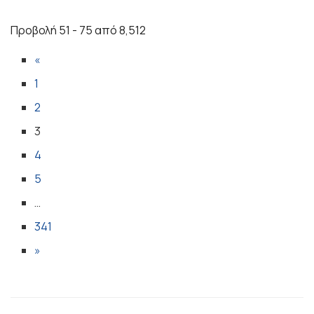
Προβολή 51 - 75 από 8,512
«
1
2
3
4
5
…
341
»