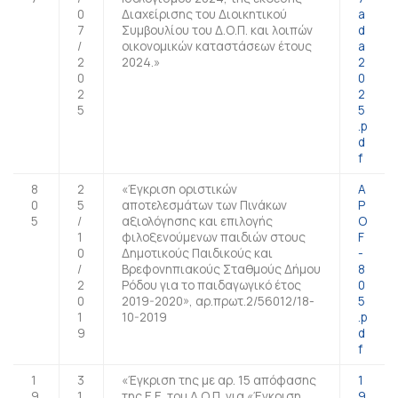
0
Διαχείρισης του Διοικητικού
a
7
Συμβουλίου του Δ.Ο.Π. και λοιπών
d
/
οικονομικών καταστάσεων έτους
a
2
2024.»
2
0
0
2
2
5
5
.p
d
f
8
2
«Έγκριση οριστικών
A
0
5
αποτελεσμάτων των Πινάκων
P
5
/
αξιολόγησης και επιλογής
O
1
φιλοξενούμενων παιδιών στους
F
0
Δημοτικούς Παιδικούς και
-
/
Βρεφονηπιακούς Σταθμούς Δήμου
8
2
Ρόδου για το παιδαγωγικό έτος
0
0
2019-2020», αρ.πρωτ.2/56012/18-
5
1
10-2019
.p
9
d
f
1
3
«Έγκριση της με αρ. 15 απόφασης
1
9
1
της Ε.Ε. του Δ.Ο.Π. για «Έγκριση
9