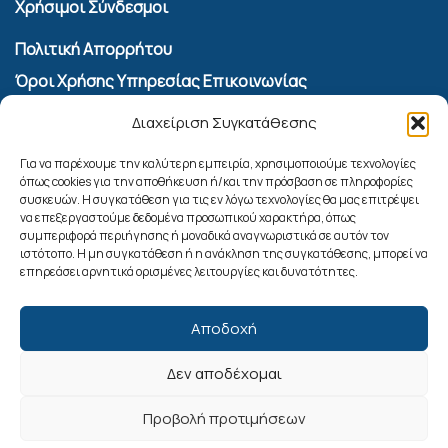
Χρήσιμοι Σύνδεσμοι
Πολιτική Απορρήτου
Όροι Χρήσης Υπηρεσίας Επικοινωνίας
Πολιτική Cookies (ΕΕ)
Διαχείριση Συγκατάθεσης
Αναζήτηση
Για να παρέχουμε την καλύτερη εμπειρία, χρησιμοποιούμε τεχνολογίες
όπως cookies για την αποθήκευση ή/και την πρόσβαση σε πληροφορίες
συσκευών. Η συγκατάθεση για τις εν λόγω τεχνολογίες θα μας επιτρέψει
να επεξεργαστούμε δεδομένα προσωπικού χαρακτήρα, όπως
συμπεριφορά περιήγησης ή μοναδικά αναγνωριστικά σε αυτόν τον
ιστότοπο. Η μη συγκατάθεση ή η ανάκληση της συγκατάθεσης, μπορεί να
επηρεάσει αρνητικά ορισμένες λειτουργίες και δυνατότητες.
Αποδοχή
Δεν αποδέχομαι
Ακολουθήστε μας
Προβολή προτιμήσεων