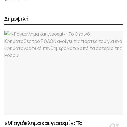
Δημοφιλή
«Μ’ αγιόκλημα και γιασεμί»: Το