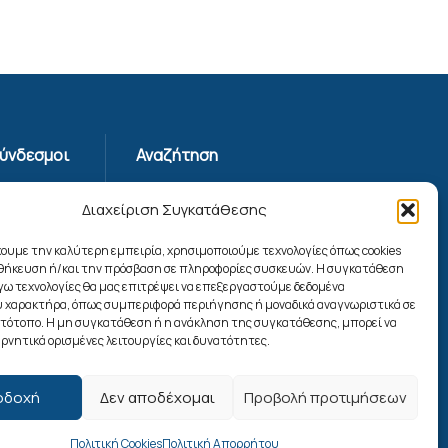
Σύνδεσμοι
Αναζήτηση
Απορρήτου
Διαχείριση Συγκατάθεσης
ης
χουμε την καλύτερη εμπειρία, χρησιμοποιούμε τεχνολογίες όπως cookies
οθήκευση ή/και την πρόσβαση σε πληροφορίες συσκευών. Η συγκατάθεση
ίας
λόγω τεχνολογίες θα μας επιτρέψει να επεξεργαστούμε δεδομένα
ookies
 χαρακτήρα, όπως συμπεριφορά περιήγησης ή μοναδικά αναγνωριστικά σε
Ακολουθήστε μας
στότοπο. Η μη συγκατάθεση ή η ανάκληση της συγκατάθεσης, μπορεί να
ρνητικά ορισμένες λειτουργίες και δυνατότητες.
οδοχή
Δεν αποδέχομαι
Προβολή προτιμήσεων
Πολιτική Cookies
Πολιτική Απορρήτου