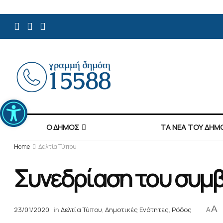
Ανοίξτε τη γραμμή εργαλείων
Ο ΔΗΜΟΣ
ΤΑ ΝΕΑ ΤΟΥ ΔΗΜ
Home
Δελτία Τύπου
Συνεδρίαση του συμβ
A
23/01/2020
in
Δελτία Τύπου
,
Δημοτικές Ενότητες
,
Ρόδος
A