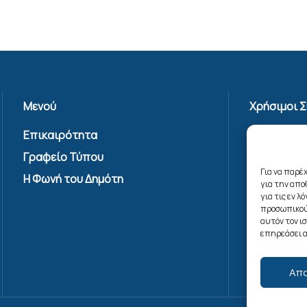
Μενού
Χρήσιμοι 
Επικαιρότητα
Πολιτική 
Γραφείο Τύπου
Όροι Χρήσ
Υπηρεσίας
Για να παρέ
Η Φωνή του Δημότη
για την απ
Επικοινων
για τις εν 
Πολιτική C
προσωπικού
αυτόν τον ι
(ΕΕ)
επηρεάσει α
Απ