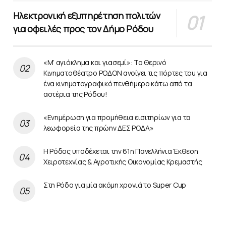
Ηλεκτρονική εξυπηρέτηση πολιτών
για οφειλές προς τον Δήμο Ρόδου
«Μ’ αγιόκλημα και γιασεμί»: Το Θερινό
Κινηματοθέατρο ΡΟΔΟΝ ανοίγει τις πόρτες του για
ένα κινηματογραφικό πενθήμερο κάτω από τα
αστέρια της Ρόδου!
«Ενημέρωση για προμήθεια εισιτηρίων για τα
λεωφορεία της πρώην ΔΕΣ ΡΟΔΑ»
Η Ρόδος υποδέχεται την 61η Πανελλήνια Έκθεση
Χειροτεχνίας & Αγροτικής Οικονομίας Κρεμαστής
Στη Ρόδο για μία ακόμη χρονιά το Super Cup