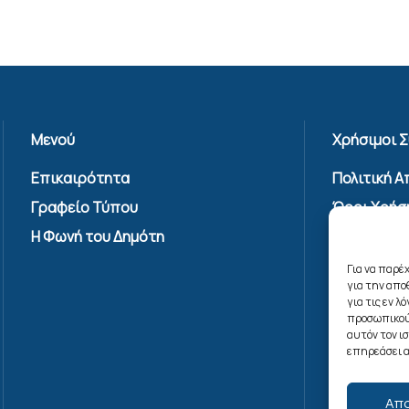
Μενού
Χρήσιμοι 
Επικαιρότητα
Πολιτική 
Γραφείο Τύπου
Όροι Χρήσ
Υπηρεσίας
Η Φωνή του Δημότη
Επικοινων
Για να παρέ
Πολιτική C
για την απ
(ΕΕ)
για τις εν 
προσωπικού
αυτόν τον ι
επηρεάσει α
Απ