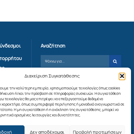
Σύνδεσμοι
Αναζήτηση
Απορρήτου
ης
Διαχείριση Συγκατάθεσης
ίας
χουμε την καλύτερη εμπειρία, χρησιμοποιούμε τεχνολογίες όπως cookies
ookies
οθήκευση ή/και την πρόσβαση σε πληροφορίες συσκευών. Η συγκατάθεση
λόγω τεχνολογίες θα μας επιτρέψει να επεξεργαστούμε δεδομένα
 χαρακτήρα, όπως συμπεριφορά περιήγησης ή μοναδικά αναγνωριστικά σε
Ακολουθήστε μας
στότοπο. Η μη συγκατάθεση ή η ανάκληση της συγκατάθεσης, μπορεί να
ρνητικά ορισμένες λειτουργίες και δυνατότητες.
οδοχή
Δεν αποδέχομαι
Προβολή προτιμήσεων