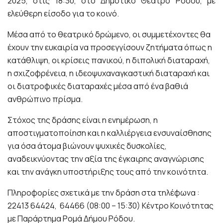
2025, στις 18:30, στο Δημοτικό Θέατρο Ρόδου, με
ελεύθερη είσοδο για το κοινό.
Μέσα από το θεατρικό δρώμενο, οι συμμετέχοντες θα
έχουν την ευκαιρία να προσεγγίσουν ζητήματα όπως η
κατάθλιψη, οι κρίσεις πανικού, η διπολική διαταραχή,
η σχιζοφρένεια, η ιδεοψυχαναγκαστική διαταραχή και
οι διατροφικές διαταραχές μέσα από ένα βαθιά
ανθρώπινο πρίσμα.
Στόχος της δράσης είναι η ενημέρωση, η
αποστιγματοποίηση και η καλλιέργεια ενσυναίσθησης
για όσα άτομα βιώνουν ψυχικές δυσκολίες,
αναδεικνύοντας την αξία της έγκαιρης αναγνώρισης
και την ανάγκη υποστήριξης τους από την κοινότητα.
Πληροφορίες σχετικά με την δράση στα τηλέφωνα :
22413 64424, 64466 (08:00 – 15:30) Κέντρο Κοινότητας
με Παράρτημα Ρομά Δήμου Ρόδου.