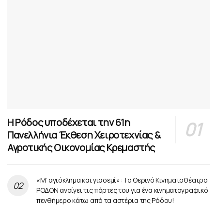
Η Ρόδος υποδέχεται την 61η
Πανελλήνια Έκθεση Χειροτεχνίας &
Αγροτικής Οικονομίας Κρεμαστής
«Μ’ αγιόκλημα και γιασεμί»: Το Θερινό Κινηματοθέατρο
ΡΟΔΟΝ ανοίγει τις πόρτες του για ένα κινηματογραφικό
πενθήμερο κάτω από τα αστέρια της Ρόδου!