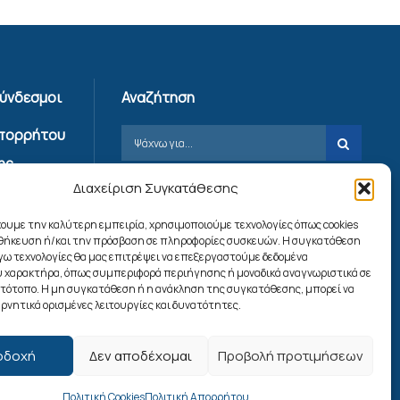
Σύνδεσμοι
Αναζήτηση
Απορρήτου
ης
Διαχείριση Συγκατάθεσης
ίας
χουμε την καλύτερη εμπειρία, χρησιμοποιούμε τεχνολογίες όπως cookies
ookies
οθήκευση ή/και την πρόσβαση σε πληροφορίες συσκευών. Η συγκατάθεση
λόγω τεχνολογίες θα μας επιτρέψει να επεξεργαστούμε δεδομένα
 χαρακτήρα, όπως συμπεριφορά περιήγησης ή μοναδικά αναγνωριστικά σε
Ακολουθήστε μας
στότοπο. Η μη συγκατάθεση ή η ανάκληση της συγκατάθεσης, μπορεί να
ρνητικά ορισμένες λειτουργίες και δυνατότητες.
οδοχή
Δεν αποδέχομαι
Προβολή προτιμήσεων
Πολιτική Cookies
Πολιτική Απορρήτου