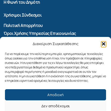
Η Φωνή του Δημότη
Χρήσιμοι Σύνδεσμοι
Πολιτική Απορρήτου
Όροι Χρήσης Υπηρεσίας Επικοινωνίας
Πολιτική Cookies (ΕΕ)
Διαχείριση Συγκατάθεσης
Αναζήτηση
Για να παρέχουμε την καλύτερη εμπειρία, χρησιμοποιούμε τεχνολογίες
όπως cookies για την αποθήκευση ή/και την πρόσβαση σε πληροφορίες
συσκευών. Η συγκατάθεση για τις εν λόγω τεχνολογίες θα μας επιτρέψει
να επεξεργαστούμε δεδομένα προσωπικού χαρακτήρα, όπως
συμπεριφορά περιήγησης ή μοναδικά αναγνωριστικά σε αυτόν τον
ιστότοπο. Η μη συγκατάθεση ή η ανάκληση της συγκατάθεσης, μπορεί να
επηρεάσει αρνητικά ορισμένες λειτουργίες και δυνατότητες.
Αποδοχή
Δεν αποδέχομαι
Ακολουθήστε μας