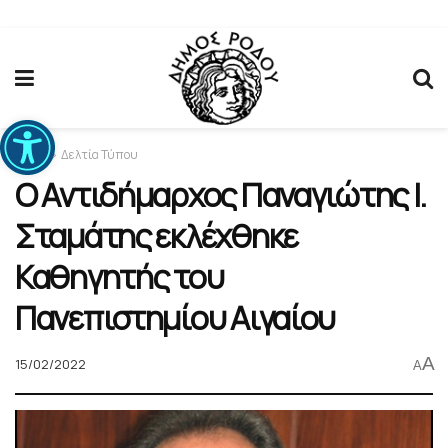
Ανοίξτε τη γραμμή εργαλείων
Home
Δελτία Τύπου
Ο Αντιδήμαρχος Παναγιώτης Ι.
Σταμάτης εκλέχθηκε
Καθηγητής του
Πανεπιστημίου Αιγαίου
A
15/02/2022
A