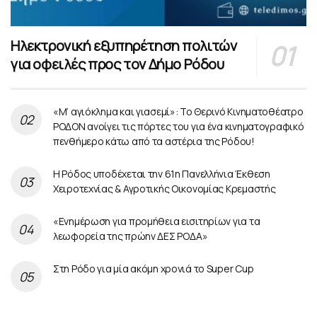
Ηλεκτρονική εξυπηρέτηση πολιτών
για οφειλές προς τον Δήμο Ρόδου
«Μ’ αγιόκλημα και γιασεμί»: Το Θερινό Κινηματοθέατρο
ΡΟΔΟΝ ανοίγει τις πόρτες του για ένα κινηματογραφικό
πενθήμερο κάτω από τα αστέρια της Ρόδου!
Η Ρόδος υποδέχεται την 61η Πανελλήνια Έκθεση
Χειροτεχνίας & Αγροτικής Οικονομίας Κρεμαστής
«Ενημέρωση για προμήθεια εισιτηρίων για τα
λεωφορεία της πρώην ΔΕΣ ΡΟΔΑ»
Στη Ρόδο για μία ακόμη χρονιά το Super Cup