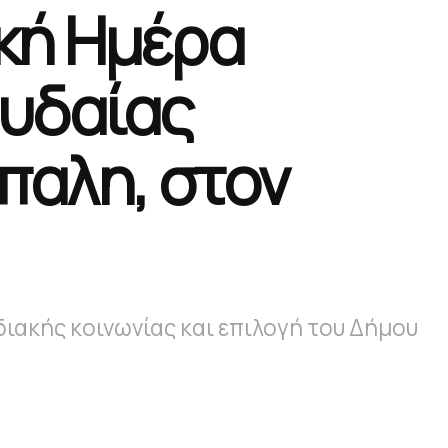
κή Ημέρα
ουδαίας
παλη, στον
ιακής κοινωνίας και επιλογή του Δήμου