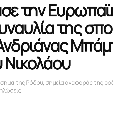
ασε την Ευρωπαϊ
υναυλία της σπ
Ανδριάνας Μπάμ
υ Νικολάου
σημα της Ρόδου, σημεία αναφοράς της ροδ
δηλώσεις