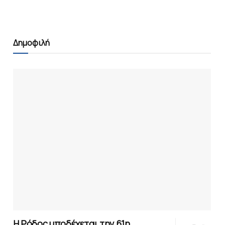
Δημοφιλή
Η Ρόδος υποδέχεται την 61η