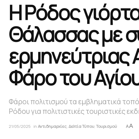
Η Ρόδος γιόρτ
Θάλασσας με σ
ερμηνεύτριας 
Φάρο του Αγίο
Φάροι πολιτισμού τα εμβληματικά τοπό
Ρόδου για πολιτιστικές τουριστικές εκ
A
21/05/2025
in
Αντιδημαρχίες
,
Δελτία Τύπου
,
Τουρισμού
A