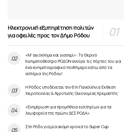
Ηλεκτρονική εξυπηρέτηση πολιτών
για οφειλές προς τον Δήμο Ρόδου
«Μ’ αγιόκλημα και γιασεμί»: Το Θερινό
Κινηματοθέατρο ΡΟΔΟΝ ανοίγει τις πόρτες του για
ένα κινηματογραφικό πενθήμερο κάτω από τα
αστέρια της Ρόδου!
Η Ρόδος υποδέχεται την 61η Πανελλήνια Έκθεση
Χειροτεχνίας & Αγροτικής Οικονομίας Κρεμαστής
«Ενημέρωση για προμήθεια εισιτηρίων για τα
λεωφορεία της πρώην ΔΕΣ ΡΟΔΑ»
Στη Ρόδο για μία ακόμη χρονιά το Super Cup