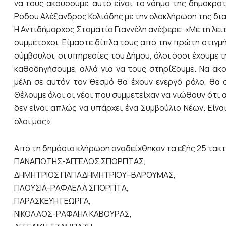
να τους ακούσουμε, αυτό είναι το νόημα της δημοκρατ
Ρόδου Αλέξανδρος Κολιάδης με την ολοκλήρωση της δια
Η Αντιδήμαρχος Σταματία Γιαννέλη ανέφερε: «Με τη λει
συμμέτοχοι. Είμαστε δίπλα τους από την πρώτη στιγμή 
σύμβουλοι, οι υπηρεσίες του Δήμου, όλοι όσοι έχουμε τη
καθοδηγήσουμε, αλλά για να τους στηρίξουμε. Να ακ
μέλη σε αυτόν τον θεσμό θα έχουν ενεργό ρόλο, θα σ
Θέλουμε όλοι οι νέοι που συμμετείχαν να νιώθουν ότι α
δεν είναι απλώς να υπάρχει ένα Συμβούλιο Νέων. Είνα
όλοι μας».
Από τη δημόσια κλήρωση αναδείχθηκαν τα εξής 25 τακτ
ΠΑΝΑΓΙΩΤΗΣ-ΆΓΓΕΛΟΣ ΣΠΟΡΓΙΤΑΣ,
ΔΗΜΗΤΡΙΟΣ ΠΑΠΑΔΗΜΗΤΡΙΟΥ–ΒΑΡΟΥΜΑΣ,
ΠΛΟΥΣΙΑ-ΡΑΦΑΕΛΑ ΣΠΟΡΓΙΤΑ,
ΠΑΡΑΣΚΕΥΗ ΓΕΩΡΓΑ,
ΝΙΚΟΛΑΟΣ-ΡΑΦΑΗΛ ΚΑΒΟΥΡΑΣ,