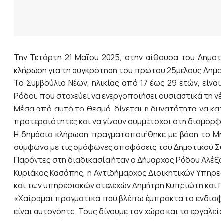
Την Τετάρτη 21 Μαΐου 2025, στην αίθουσα του Δημο
κλήρωση για τη συγκρότηση του πρώτου 25μελούς Δημο
Το Συμβούλιο Νέων, ηλικίας από 17 έως 29 ετών, είν
Ρόδου που στοχεύει να ενεργοποιήσει ουσιαστικά τη νέ
Μέσα από αυτό το θεσμό, δίνεται η δυνατότητα να κα
προτεραιότητες και να γίνουν συμμέτοχοι στη διαμόρ
Η δημόσια κλήρωση πραγματοποιήθηκε με βάση το Μη
σύμφωνα με τις ομόφωνες αποφάσεις του Δημοτικού Συμ
Παρόντες στη διαδικασία ήταν ο Δήμαρχος Ρόδου Αλέξ
Κυριάκος Κασάπης, η Αντιδήμαρχος Διοικητικών Υπηρε
και των υπηρεσιακών στελεχών Δημήτρη Κυπριώτη και 
«Χαίρομαι πραγματικά που βλέπω έμπρακτα το ενδιαφέ
είναι αυτονόητο. Τους δίνουμε τον χώρο και τα εργαλεί