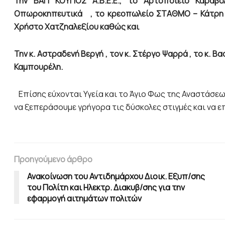
Την ΒΑΠ ΚΟΥΓΙΟΣ Α.Β.Ε.Ε., το Αρτοποιείο Καραβ
Οπωροκηπευτικά , το κρεοπωλείο ΣΤΑΘΜΟ – Κάτρη Β
Χρήστο Χατζηαλεξίου καθώς και
Την κ. Αστραδενή Βεργή , τον κ. Στέργο Ψαρρά , το κ. Β
Καμπουρέλη.
Επίσης εύχονται Υγεία και το Άγιο Φως της Αναστάσεως 
να ξεπεράσουμε γρήγορα τις δύσκολες στιγμές και να
Προηγούμενο άρθρο
Ανακοίνωση του Αντιδημάρχου Διοικ. Εξυπ/σης
του Πολίτη και Ηλεκτρ. Διακυβ/σης για την
εφαρμογή αιτημάτων πολιτών