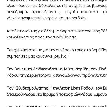
όλους όσους τις δύσκολες αυτές στιγμές που βιώνουμ
συνέδραμαν προσφέροντας μεγάλη ποσότητα τροφ
γλυκών,αναψυκτικών,νερών, και παιχνιδιών.
Αποδεικνύοντας για άλλη μία φορά ότι στο νησί της Ρό
και Ανθρωπιάς προς τον συνάνθρωπο .
Τους ευχαριστούμε για την συνδρομή τους στη Δομή Πα
συμπολίτες μας και συγκεκριμένα :
Την Βουλευτή Δωδεκανήσου κ. Μίκα Ιατρίδη, τον Πρό
Ρόδου, την Δερματολόγο κ. Άννα Ζωάννου πρώην Αντιδ
Τον ¨Σύνδεσμο Αγάπης ¨, την Λέσχη
Lions
Ρόδου , τον Σ
Σταυρού Ρόδου , το Ίδρυμα Υποτροφιών Ρόδου Εμμανου