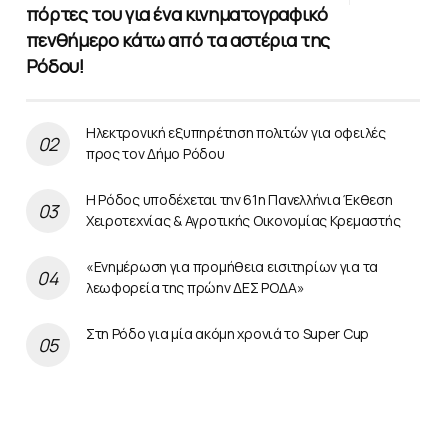
πόρτες του για ένα κινηματογραφικό
πενθήμερο κάτω από τα αστέρια της
Ρόδου!
Ηλεκτρονική εξυπηρέτηση πολιτών για οφειλές
προς τον Δήμο Ρόδου
Η Ρόδος υποδέχεται την 61η Πανελλήνια Έκθεση
Χειροτεχνίας & Αγροτικής Οικονομίας Κρεμαστής
«Ενημέρωση για προμήθεια εισιτηρίων για τα
λεωφορεία της πρώην ΔΕΣ ΡΟΔΑ»
Στη Ρόδο για μία ακόμη χρονιά το Super Cup