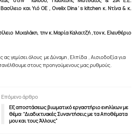
όλιας στην Ιαλυσό, Παυλίδης Ματθαίος & ΣΙΑ Ε.Ε.
ασίλειο και Υιό ΟΕ ,
Ovelix
Dina
΄
s
kitchen
κ. Ντίνα & κ.
ασίλειο Μιχαλάκη, την κ. Μαρία Καλαιτζή ,τον κ. Ελευθέριο
ας γεμίσει όλους με Δύναμη , Ελπίδα , Αισιοδοξία για
 επανέλθουμε στους προηγούμενους μας ρυθμούς.
Επόμενο άρθρο
Eξ αποστάσεως βιωματικό εργαστήριο ενηλίκων με
θέμα: “Διαδικτυακές Συναντήσεις με τα Αποθέματα
μου και τους Άλλους”