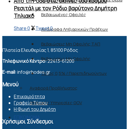
Από τη Ρόδο στις σκηνές του κόσμου
Ρεσιτάλ με τον Ρόδιο βαρύτονο Δημήτρη
Βεβαιωμένες Οφειλές
Τηλιακό
Share
0
Tweet
0
Αντίγραφα Ληξιαρχικών Πράξεων
Βεβαιώσεις Μη Οφειλής ΤΑΠ
Πλατεία Ελευθερίας 1, 85100 Ρόδος
Βεβαιώσεις Μη Οφειλής
Τηλεφωνικό Κέντρο:
22413-61200
E-mail:
info@rhodes.gr
Τέλος 0,5% / Παρεπιδημούντων
Μενού
Αναφορά Προβλήματος
Επικαιρότητα
Ψηφιακές Υπηρεσίες GOV
Γραφείο Τύπου
Η Φωνή του Δημότη
ΕΠΙΚΟΙΝΩΝΙΑ
Χρήσιμοι Σύνδεσμοι