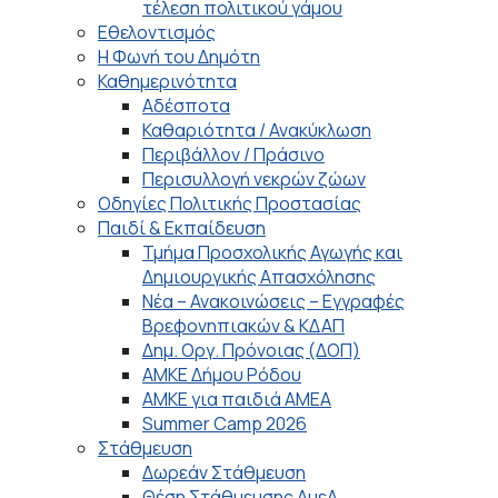
τέλεση πολιτικού γάμου
Εθελοντισμός
Η Φωνή του Δημότη
Καθημερινότητα
Αδέσποτα
Καθαριότητα / Ανακύκλωση
Περιβάλλον / Πράσινο
Περισυλλογή νεκρών ζώων
Οδηγίες Πολιτικής Προστασίας
Παιδί & Εκπαίδευση
Τμήμα Προσχολικής Αγωγής και
Δημιουργικής Απασχόλησης
Νέα – Ανακοινώσεις – Εγγραφές
Βρεφονηπιακών & ΚΔΑΠ
Δημ. Οργ. Πρόνοιας (ΔΟΠ)
ΑΜΚΕ Δήμου Ρόδου
ΑΜΚΕ για παιδιά ΑΜΕΑ
Summer Camp 2026
Στάθμευση
Δωρεάν Στάθμευση
Θέση Στάθμευσης ΑμεΑ