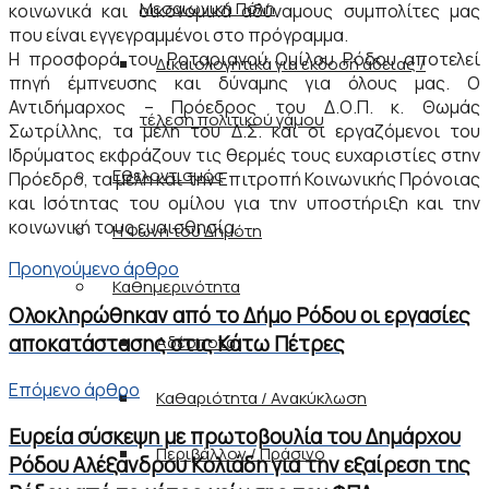
Μεσαιωνική Πόλη
κοινωνικά και οικονομικά αδύναμους συμπολίτες μας
που είναι εγγεγραμμένοι στο πρόγραμμα.
Η προσφορά του Ροταριανού Ομίλου Ρόδου αποτελεί
Δικαιολογητικά για εκδοσή άδειας /
πηγή έμπνευσης και δύναμης για όλους μας. Ο
Αντιδήμαρχος – Πρόεδρος του Δ.Ο.Π. κ. Θωμάς
τέλεση πολιτικού γάμου
Σωτρίλλης, τα μέλη του Δ.Σ. και οι εργαζόμενοι του
Ιδρύματος εκφράζουν τις θερμές τους ευχαριστίες στην
Εθελοντισμός
Πρόεδρο, τα μέλη και την Επιτροπή Κοινωνικής Πρόνοιας
και Ισότητας του ομίλου για την υποστήριξη και την
κοινωνική τους ευαισθησία.
Η Φωνή του Δημότη
Προηγούμενο άρθρο
Καθημερινότητα
Ολοκληρώθηκαν από το Δήμο Ρόδου οι εργασίες
αποκατάστασης στις Κάτω Πέτρες
Αδέσποτα
Επόμενο άρθρο
Καθαριότητα / Ανακύκλωση
Ευρεία σύσκεψη με πρωτοβουλία του Δημάρχου
Περιβάλλον / Πράσινο
Ρόδου Αλέξανδρου Κολιάδη για την εξαίρεση της