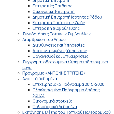
Δημοτική Επιτροπή
Επιτροπές Παιδείας
Οικονομική Επιτροπή
Δημοτική Επιτροπή Ισότητας Ρόδου
Επιτροπή Ποιότητας Ζωής
Επιτροπή Διαβούλευσης
Συνεδριάσεις Τοπικών Συμβουλίων
Διάρθρωση του Δήμου
Διευθύνσεις και Υπηρεσίες
Αποκεντρωμένες Υπηρεσίες
Οργανισμοί και Επιχειρήσεις
Συγχρηματοδοτούμενα / Χρηματοδοτούμενα
έργα
Πρόγραμμα «ΑΝΤΩΝΗΣ ΤΡΙΤΣΗΣ»
Ανοικτά δεδομένα
Επιχειρησιακό Πρόγραμμα 2015-2020
Ολοκληρωμένο Πρόγραμμα Δράσης
(ΟΠΔ)
Οικονομικά στοιχεία
Πολεοδομικά Δεδομένα
Εκπόνηση μελέτης του Τοπικού Πολεοδομικού