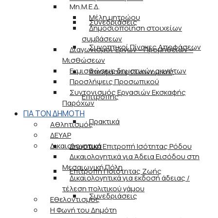
Μη.Μ.Ε.Δ.
Μέλη μητρώου
Συνεδριάσεις
Δημοσιοποίηση στοιχείων
συμβάσεων
Συνοπτικοί Πίνακες Αποφάσεων
Διαγωνισμοί Έργων – Προμηθειών –
Μισθώσεων
Εκμισθώσεις δημοτικών ακινήτων
Αποφάσεις Οικονομικής
Προσλήψεις Προσωπικού
Συντονισμός Εργασιών Εκσκαφής
Επιτροπής
Παρόχων
ΓΙΑ ΤΟΝ ΔΗΜΟΤΗ
Πρακτικά
Αθλητισμός
ΔΕΥΑΡ
Δικαιολογητικά
Δημοτική Επιτροπή Ισότητας Ρόδου
Δικαιολογητικά για Άδεια Εισόδου στη
Μεσαιωνική Πόλη
Επιτροπή Ποιότητας Ζωής
Δικαιολογητικά για εκδοσή άδειας /
τέλεση πολιτικού γάμου
Συνεδριάσεις
Εθελοντισμός
Η Φωνή του Δημότη