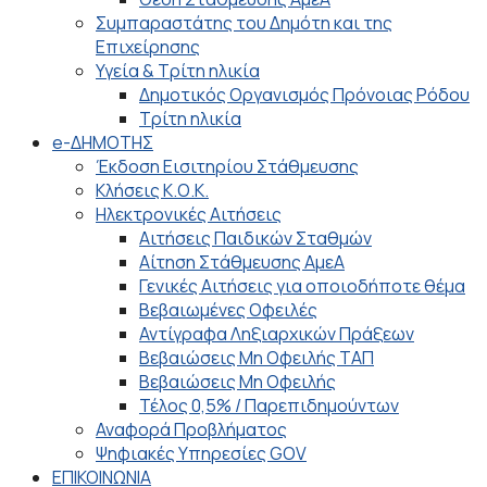
Συμπαραστάτης του Δημότη και της
Επιχείρησης
Υγεία & Τρίτη ηλικία
Δημοτικός Οργανισμός Πρόνοιας Ρόδου
Τρίτη ηλικία
e-ΔΗΜΟΤΗΣ
Έκδοση Εισιτηρίου Στάθμευσης
Κλήσεις Κ.Ο.Κ.
Ηλεκτρονικές Αιτήσεις
Αιτήσεις Παιδικών Σταθμών
Αίτηση Στάθμευσης ΑμεΑ
Γενικές Αιτήσεις για οποιοδήποτε θέμα
Βεβαιωμένες Οφειλές
Αντίγραφα Ληξιαρχικών Πράξεων
Βεβαιώσεις Μη Οφειλής ΤΑΠ
Βεβαιώσεις Μη Οφειλής
Τέλος 0,5% / Παρεπιδημούντων
Αναφορά Προβλήματος
Ψηφιακές Υπηρεσίες GOV
ΕΠΙΚΟΙΝΩΝΙΑ