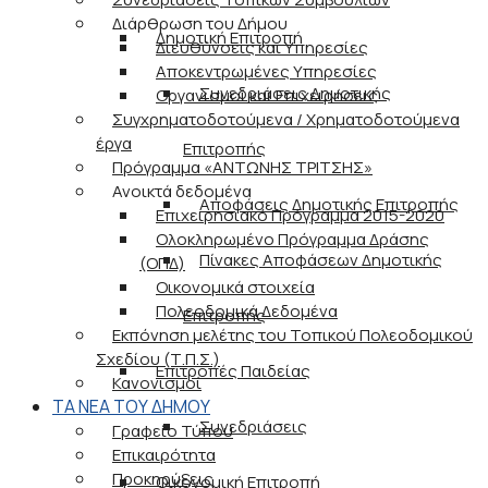
Διάρθρωση του Δήμου
Δημοτική Επιτροπή
Διευθύνσεις και Υπηρεσίες
Αποκεντρωμένες Υπηρεσίες
Συνεδριάσεις Δημοτικής
Οργανισμοί και Επιχειρήσεις
Συγχρηματοδοτούμενα / Χρηματοδοτούμενα
έργα
Επιτροπής
Πρόγραμμα «ΑΝΤΩΝΗΣ ΤΡΙΤΣΗΣ»
Ανοικτά δεδομένα
Αποφάσεις Δημοτικής Επιτροπής
Επιχειρησιακό Πρόγραμμα 2015-2020
Ολοκληρωμένο Πρόγραμμα Δράσης
Πίνακες Αποφάσεων Δημοτικής
(ΟΠΔ)
Οικονομικά στοιχεία
Πολεοδομικά Δεδομένα
Επιτροπής
Εκπόνηση μελέτης του Τοπικού Πολεοδομικού
Σχεδίου (Τ.Π.Σ.)
Επιτροπές Παιδείας
Κανονισμοί
ΤΑ ΝΕΑ ΤΟΥ ΔΗΜΟΥ
Συνεδριάσεις
Γραφείο Τύπου
Επικαιρότητα
Προκηρύξεις
Οικονομική Επιτροπή