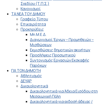
Σχεδίου (Τ.Π.Σ.)
Κανονισμοί
ΤΑ ΝΕΑ ΤΟΥ ΔΗΜΟΥ
Γραφείο Τύπου
Επικαιρότητα
Προκηρύξεις
Μη.Μ.Ε.Δ.
Διαγωνισμοί Έργων – Προμηθειών –
Μισθώσεων
Εκμισθώσεις δημοτικών ακινήτων
Προσλήψεις Προσωπικού
Συντονισμός Εργασιών Εκσκαφής
Παρόχων
ΓΙΑ ΤΟΝ ΔΗΜΟΤΗ
Αθλητισμός
ΔΕΥΑΡ
Δικαιολογητικά
Δικαιολογητικά για Άδεια Εισόδου στη
Μεσαιωνική Πόλη
Δικαιολογητικά για εκδοσή άδειας /