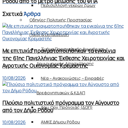
Ρόδου από το μέτρο μείωσης του ΦΠΑ
Περισυλλογή νεκρών ζώων
Σχετικά
Άρθρα
Οδηγίες Πολιτικής Προστασίας
Παιδί & Εκπαίδευση
Τμήμα Προσχολικής Αγωγής και
Με επιτυχία πραγματοποιήθηκαν τα εγκαίνια
της 61ης Πανελλήνιας Έκθεσης Χειροτεχνίας και
Δημιουργικής Απασχόλησης
Αγροτικής Οικονομίας Κρεμαστής
10/08/2026
Νέα – Ανακοινώσεις – Εγγραφές
Βρεφονηπιακών & ΚΔΑΠ
Πλούσιο πολιτιστικό πρόγραμμα τον Αύγουστο
Δημ. Οργ. Πρόνοιας (ΔΟΠ)
από τον Δήμο Ρόδου
ΑΜΚΕ Δήμου Ρόδου
10/08/2026