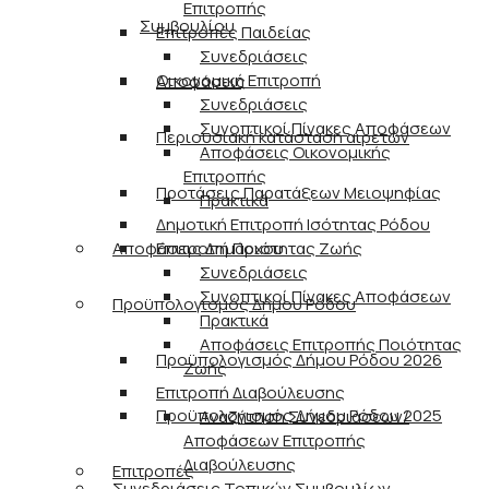
Επιτροπής
Συμβουλίου
Επιτροπές Παιδείας
Συνεδριάσεις
Οικονομική Επιτροπή
Αποφάσεις
Συνεδριάσεις
Συνοπτικοί Πίνακες Αποφάσεων
Περιουσιακή κατάσταση αιρετών
Αποφάσεις Οικονομικής
Επιτροπής
Προτάσεις Παρατάξεων Μειοψηφίας
Πρακτικά
Δημοτική Επιτροπή Ισότητας Ρόδου
Αποφάσεις Δημάρχου
Επιτροπή Ποιότητας Ζωής
Συνεδριάσεις
Συνοπτικοί Πίνακες Αποφάσεων
Προϋπολογισμός Δήμου Ρόδου
Πρακτικά
Αποφάσεις Επιτροπής Ποιότητας
Προϋπολογισμός Δήμου Ρόδου 2026
Ζωής
Επιτροπή Διαβούλευσης
Προϋπολογισμός Δήμου Ρόδου 2025
Αναζήτηση Συνεδριάσεων/
Αποφάσεων Επιτροπής
Διαβούλευσης
Επιτροπές
Συνεδριάσεις Τοπικών Συμβουλίων