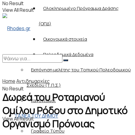
No Result
Ολοκληρωμένο Πρόγραμμα Δράσης
View All Result
(ΟΠΔ)
Οικονομικά στοιχεία
Πολεοδομικά Δεδομένα
Εκπόνηση μελέτης του Τοπικού Πολεοδομικού
Home
Αντιδημαρχίες
Σχεδίου (Τ.Π.Σ.)
No Result
Δωρεά του Ροταριανού
Κανονισμοί
Ομίλου Ρόδου στο Δημοτικό
ΤΑ ΝΕΑ ΤΟΥ ΔΗΜΟΥ
View All Result
Οργανισμό Πρόνοιας
Γραφείο Τύπου