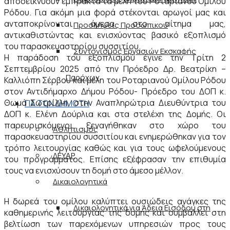
αποδεικνύουν έμπρακτα τα μέλη του Ροταριανού Ομίλου
Ρόδου. Για ακόμη μια φορά στέκονται αρωγοί μας και
ανταποκρίνονται άμεσα στο αίτημα μας,
Προσλήψεις Προσωπικού
αντικαθιστώντας και ενισχύοντας βασικό εξοπλισμό
του παρασκευαστηρίου συσσιτίου.
Συντονισμός Εργασιών Εκσκαφής
Η παράδοση του εξοπλισμού έγινε την Τρίτη 2
Σεπτεμβρίου 2025 από την Πρόεδρο Δρ. Βεατρίκη –
Παρόχων
Καλλιόπη Σέρβου και μέλη του Ροταριανού Ομίλου Ρόδου
στον Αντιδήμαρχο Δήμου Ρόδου- Πρόεδρο του ΔΟΠ κ.
Θωμά Σωτρίλλη, στην Αναπληρώτρια Διευθύντρια του
ΓΙΑ ΤΟΝ ΔΗΜΟΤΗ
ΔΟΠ κ. Ελένη Δούρλια και στα στελέχη της Δομής. Οι
παρευρισκόμενοι ξεναγήθηκαν στο χώρο του
Αθλητισμός
παρασκευαστηρίου συσσιτίου και ενημερώθηκαν για τον
τρόπο λειτουργίας καθώς και για τους ωφελούμενους
ΔΕΥΑΡ
του προγράμματος. Επίσης εξέφρασαν την επιθυμία
τους να ενισχύσουν τη δομή στο άμεσο μέλλον.
Δικαιολογητικά
Η δωρεά του ομίλου καλύπτει ουσιώδεις ανάγκες της
Δικαιολογητικά για Άδεια Εισόδου στη
καθημερινής λειτουργίας της δομής και συμβάλλει στη
βελτίωση των παρεχόμενων υπηρεσιών προς τους