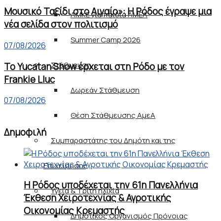
Μουσικό Ταξίδι στο Αιγαίο»: Η Ρόδος έγραψε μια
ΑΜΚΕ για παιδιά ΑΜΕΑ
νέα σελίδα στον πολιτισμό
Summer Camp 2026
07/08/2026
Στάθμευση
Το Yucatan Show έρχεται στη Ρόδο με τον
Frankie Lluc
Δωρεάν Στάθμευση
07/08/2026
Θέση Στάθμευσης ΑμεΑ
Δημοφιλή
Συμπαραστάτης του Δημότη και της
Επιχείρησης
Η Ρόδος υποδέχεται την 61η Πανελλήνια
Υγεία & Τρίτη ηλικία
Έκθεση Χειροτεχνίας & Αγροτικής
Οικονομίας Κρεμαστής
Δημοτικός Οργανισμός Πρόνοιας