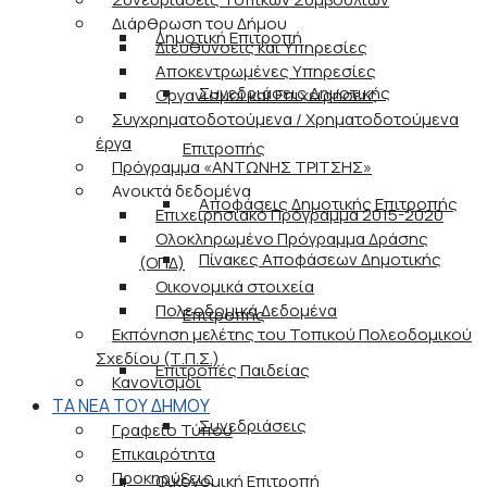
Διάρθρωση του Δήμου
Δημοτική Επιτροπή
Διευθύνσεις και Υπηρεσίες
Αποκεντρωμένες Υπηρεσίες
Συνεδριάσεις Δημοτικής
Οργανισμοί και Επιχειρήσεις
Συγχρηματοδοτούμενα / Χρηματοδοτούμενα
έργα
Επιτροπής
Πρόγραμμα «ΑΝΤΩΝΗΣ ΤΡΙΤΣΗΣ»
Ανοικτά δεδομένα
Αποφάσεις Δημοτικής Επιτροπής
Επιχειρησιακό Πρόγραμμα 2015-2020
Ολοκληρωμένο Πρόγραμμα Δράσης
Πίνακες Αποφάσεων Δημοτικής
(ΟΠΔ)
Οικονομικά στοιχεία
Πολεοδομικά Δεδομένα
Επιτροπής
Εκπόνηση μελέτης του Τοπικού Πολεοδομικού
Σχεδίου (Τ.Π.Σ.)
Επιτροπές Παιδείας
Κανονισμοί
ΤΑ ΝΕΑ ΤΟΥ ΔΗΜΟΥ
Συνεδριάσεις
Γραφείο Τύπου
Επικαιρότητα
Προκηρύξεις
Οικονομική Επιτροπή