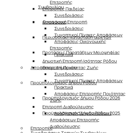
Επιτροπής
Συμβουλίου
Επιτροπές Παιδείας
Συνεδριάσεις
Οικονομική Επιτροπή
Αποφάσεις
Συνεδριάσεις
Συνοπτικοί Πίνακες Αποφάσεων
Περιουσιακή κατάσταση αιρετών
Αποφάσεις Οικονομικής
Επιτροπής
Προτάσεις Παρατάξεων Μειοψηφίας
Πρακτικά
Δημοτική Επιτροπή Ισότητας Ρόδου
Αποφάσεις Δημάρχου
Επιτροπή Ποιότητας Ζωής
Συνεδριάσεις
Συνοπτικοί Πίνακες Αποφάσεων
Προϋπολογισμός Δήμου Ρόδου
Πρακτικά
Αποφάσεις Επιτροπής Ποιότητας
Προϋπολογισμός Δήμου Ρόδου 2026
Ζωής
Επιτροπή Διαβούλευσης
Προϋπολογισμός Δήμου Ρόδου 2025
Αναζήτηση Συνεδριάσεων/
Αποφάσεων Επιτροπής
Διαβούλευσης
Επιτροπές
Συνεδριάσεις Τοπικών Συμβουλίων