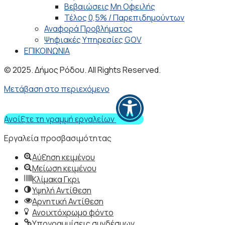
Βεβαιώσεις Μη Οφειλής
Τέλος 0,5% / Παρεπιδημούντων
Αναφορά Προβλήματος
Ψηφιακές Υπηρεσίες GOV
ΕΠΙΚΟΙΝΩΝΙΑ
© 2025. Δήμος Ρόδου. All Rights Reserved.
Μετάβαση στο περιεχόμενο
Ανοίξτε τη γραμμή εργαλείων
Εργαλεία προσβασιμότητας
Αύξηση κειμένου
Μείωση κειμένου
Κλίμακα Γκρι
Υψηλή Αντίθεση
Αρνητική Αντίθεση
Ανοιχτόχρωμο φόντο
Υπογραμμίσεις συνδέσμων