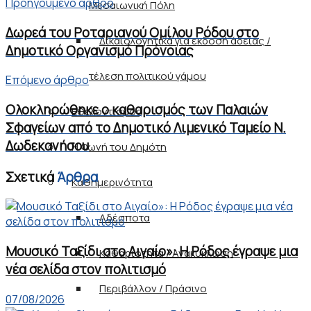
Προηγούμενο άρθρο
Μεσαιωνική Πόλη
Δωρεά του Ροταριανού Ομίλου Ρόδου στο
Δικαιολογητικά για εκδοσή άδειας /
Δημοτικό Οργανισμό Πρόνοιας
τέλεση πολιτικού γάμου
Επόμενο άρθρο
Ολοκληρώθηκε ο καθαρισμός των Παλαιών
Εθελοντισμός
Σφαγείων από το Δημοτικό Λιμενικό Ταμείο Ν.
Δωδεκανήσου
Η Φωνή του Δημότη
Σχετικά
Άρθρα
Καθημερινότητα
Αδέσποτα
Μουσικό Ταξίδι στο Αιγαίο»: Η Ρόδος έγραψε μια
Καθαριότητα / Ανακύκλωση
νέα σελίδα στον πολιτισμό
Περιβάλλον / Πράσινο
07/08/2026