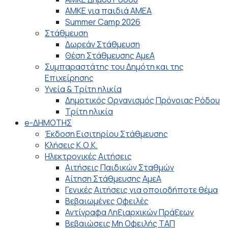
ΑΜΚΕ για παιδιά ΑΜΕΑ
Summer Camp 2026
Στάθμευση
Δωρεάν Στάθμευση
Θέση Στάθμευσης ΑμεΑ
Συμπαραστάτης του Δημότη και της
Επιχείρησης
Υγεία & Τρίτη ηλικία
Δημοτικός Οργανισμός Πρόνοιας Ρόδου
Τρίτη ηλικία
e-ΔΗΜΟΤΗΣ
Έκδοση Εισιτηρίου Στάθμευσης
Κλήσεις Κ.Ο.Κ.
Ηλεκτρονικές Αιτήσεις
Αιτήσεις Παιδικών Σταθμών
Αίτηση Στάθμευσης ΑμεΑ
Γενικές Αιτήσεις για οποιοδήποτε θέμα
Βεβαιωμένες Οφειλές
Αντίγραφα Ληξιαρχικών Πράξεων
Βεβαιώσεις Μη Οφειλής ΤΑΠ