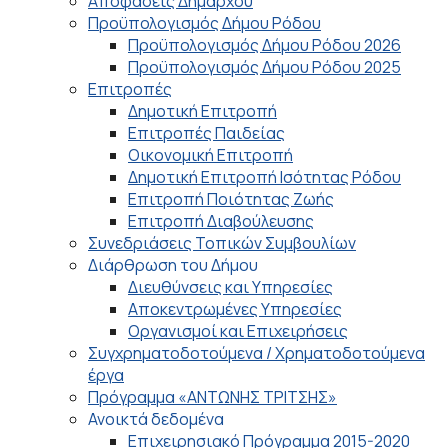
Αποφάσεις Δημάρχου
Προϋπολογισμός Δήμου Ρόδου
Προϋπολογισμός Δήμου Ρόδου 2026
Προϋπολογισμός Δήμου Ρόδου 2025
Επιτροπές
Δημοτική Επιτροπή
Επιτροπές Παιδείας
Οικονομική Επιτροπή
Δημοτική Επιτροπή Ισότητας Ρόδου
Επιτροπή Ποιότητας Ζωής
Επιτροπή Διαβούλευσης
Συνεδριάσεις Τοπικών Συμβουλίων
Διάρθρωση του Δήμου
Διευθύνσεις και Υπηρεσίες
Αποκεντρωμένες Υπηρεσίες
Οργανισμοί και Επιχειρήσεις
Συγχρηματοδοτούμενα / Χρηματοδοτούμενα
έργα
Πρόγραμμα «ΑΝΤΩΝΗΣ ΤΡΙΤΣΗΣ»
Ανοικτά δεδομένα
Επιχειρησιακό Πρόγραμμα 2015-2020