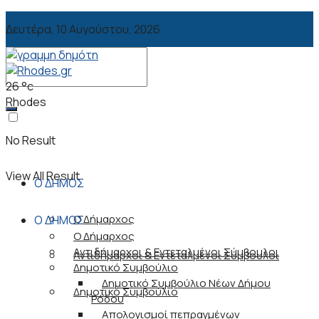
Δευτέρα, 10 Αυγούστου, 2026
26
°c
Rhodes
No Result
View All Result
Ο ΔΗΜΟΣ
Ο Δήμαρχος
Ο ΔΗΜΟΣ
Ο Δήμαρχος
Αντιδήμαρχοι & Εντεταλμένοι Σύμβουλοι
Αντιδήμαρχοι & Εντεταλμένοι Σύμβουλοι
Δημοτικό Συμβούλιο
Δημοτικό Συμβούλιο Νέων Δήμου
Δημοτικό Συμβούλιο
Ρόδου
Απολογισμοί πεπραγμένων