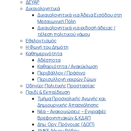
ΔΕΥΑΡ
Δικαιολογητικά
Δικαιολογητικά για Άδεια Εισόδου στη
Μεσαιωνική Πόλη
Δικαιολογητικά για εκδοσή άδειας /
τέλεση πολιτικού γάμου
Εθελοντισμός
Η Φωνή του Δημότη
Καθημερινότητα
Αδέσποτα
Καθαριότητα / Ανακύκλωση
Περιβάλλον / Πράσινο
Περισυλλογή νεκρών ζώων
Οδηγίες Πολιτικής Προστασίας
Παιδί & Εκπαίδευση
Τμήμα Προσχολικής Αγωγής και
Δημιουργικής Απασχόλησης
Νέα – Ανακοινώσεις – Εγγραφές
Βρεφονηπιακών & ΚΔΑΠ
Δημ. Οργ. Πρόνοιας (ΔΟΠ)
ΑΜΚΕ Δήμου Ρόδου