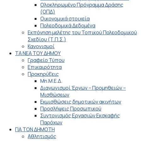
Ολοκληρωμένο Πρόγραμμα Δράσης
(ΟΠΔ)
Οικονομικά στοιχεία
Πολεοδομικά Δεδομένα
Εκπόνηση μελέτης του Τοπικού Πολεοδομικού
Σχεδίου (Τ.Π.Σ.)
Κανονισμοί
ΤΑ ΝΕΑ ΤΟΥ ΔΗΜΟΥ
Γραφείο Τύπου
Επικαιρότητα
Προκηρύξεις
Μη.Μ.Ε.Δ.
Διαγωνισμοί Έργων – Προμηθειών –
Μισθώσεων
Εκμισθώσεις δημοτικών ακινήτων
Προσλήψεις Προσωπικού
Συντονισμός Εργασιών Εκσκαφής
Παρόχων
ΓΙΑ ΤΟΝ ΔΗΜΟΤΗ
Αθλητισμός