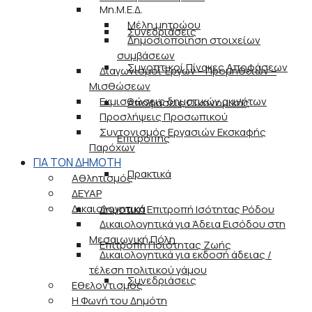
Μη.Μ.Ε.Δ.
Μέλη μητρώου
Συνεδριάσεις
Δημοσιοποίηση στοιχείων
συμβάσεων
Συνοπτικοί Πίνακες Αποφάσεων
Διαγωνισμοί Έργων – Προμηθειών –
Μισθώσεων
Εκμισθώσεις δημοτικών ακινήτων
Αποφάσεις Οικονομικής
Προσλήψεις Προσωπικού
Συντονισμός Εργασιών Εκσκαφής
Επιτροπής
Παρόχων
ΓΙΑ ΤΟΝ ΔΗΜΟΤΗ
Πρακτικά
Αθλητισμός
ΔΕΥΑΡ
Δικαιολογητικά
Δημοτική Επιτροπή Ισότητας Ρόδου
Δικαιολογητικά για Άδεια Εισόδου στη
Μεσαιωνική Πόλη
Επιτροπή Ποιότητας Ζωής
Δικαιολογητικά για εκδοσή άδειας /
τέλεση πολιτικού γάμου
Συνεδριάσεις
Εθελοντισμός
Η Φωνή του Δημότη