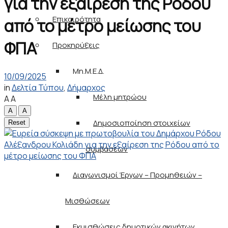
για την εξαίρεση της Ρόδου
Επικαιρότητα
από το μέτρο μείωσης του
ΦΠΑ
Προκηρύξεις
Μη.Μ.Ε.Δ.
10/09/2025
in
Δελτία Τύπου
,
Δήμαρχος
Μέλη μητρώου
A
A
A
A
Δημοσιοποίηση στοιχείων
Reset
συμβάσεων
Διαγωνισμοί Έργων – Προμηθειών –
Μισθώσεων
Εκμισθώσεις δημοτικών ακινήτων