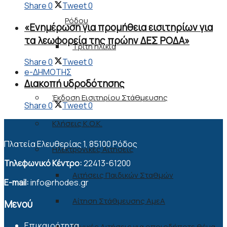
Share
0
Tweet
0
Ρόδου
«Ενημέρωση για προμήθεια εισιτηρίων για
τα λεωφορεία της πρώην ΔΕΣ ΡΟΔΑ»
Τρίτη ηλικία
Share
0
Tweet
0
e-ΔΗΜΟΤΗΣ
Διακοπή υδροδότησης
Έκδοση Εισιτηρίου Στάθμευσης
Share
0
Tweet
0
Κλήσεις Κ.Ο.Κ.
Πλατεία Ελευθερίας 1, 85100 Ρόδος
Ηλεκτρονικές Αιτήσεις
Τηλεφωνικό Κέντρο:
22413-61200
Αιτήσεις Παιδικών Σταθμών
E-mail:
info@rhodes.gr
Αίτηση Στάθμευσης ΑμεΑ
Μενού
Επικαιρότητα
Γενικές Αιτήσεις για οποιοδήποτε θέμα