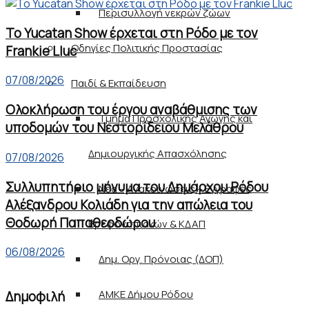
Περισυλλογή νεκρών ζώων
Το Yucatan Show έρχεται στη Ρόδο με τον
Οδηγίες Πολιτικής Προστασίας
Frankie Lluc
07/08/2026
Παιδί & Εκπαίδευση
Ολοκλήρωση του έργου αναβάθμισης των
Τμήμα Προσχολικής Αγωγής και
υποδομών του Νεστορίδειου Μελάθρου
Δημιουργικής Απασχόλησης
07/08/2026
Συλλυπητήριο μήνυμα του Δημάρχου Ρόδου
Νέα – Ανακοινώσεις – Εγγραφές
Αλέξανδρου Κολιάδη για την απώλεια του
Θοδωρή Παπαθεοδώρου
Βρεφονηπιακών & ΚΔΑΠ
06/08/2026
Δημ. Οργ. Πρόνοιας (ΔΟΠ)
ΑΜΚΕ Δήμου Ρόδου
Δημοφιλή