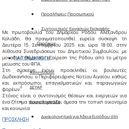
Προσλήψεις Προσωπικού
Συντονισμός Εργασιών Εκσκαφής
Με πρωτοβουλία του Δημάρχου Ρόδου, Αλέξανδρου
Κολιάδη, θα πραγματοποιηθεί ευρεία σύσκεψη τη
Παρόχων
Δευτέρα 15 Σεπτεμβρίου 2025 και ώρα 18:00, στην
Αίθουσα Συνεδριάσεων του Δημοτικού Συμβουλίου, με
μοναδικό θέμα την εξαίρεση της Ρόδου από το μέτρο
ΓΙΑ ΤΟΝ ΔΗΜΟΤΗ
μείωσης του ΦΠΑ.
Στη σύσκεψη έχουν προσκληθεί οι βουλευτές
Αθλητισμός
Δωδεκανήσου, ο Περιφερειάρχης Νοτίου Αιγαίου, καθώς
και εκπρόσωποι επαγγελματικών και παραγωγικών
ΔΕΥΑΡ
φορέων.
Στόχος είναι ο συντονισμός θέσεων και ενεργειών για
ένα ζήτημα που επηρεάζει άμεσα την τοπική οικονομία
Δικαιολογητικά
και κοινωνία.
Δικαιολογητικά για Άδεια Εισόδου στη
ΠΡΟΣΚΛΗΣΗ