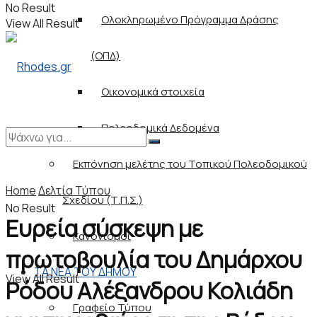
No Result
Ολοκληρωμένο Πρόγραμμα Δράσης
View All Result
(ΟΠΔ)
Οικονομικά στοιχεία
Πολεοδομικά Δεδομένα
Εκπόνηση μελέτης του Τοπικού Πολεοδομικού
Home
Δελτία Τύπου
Σχεδίου (Τ.Π.Σ.)
No Result
Ευρεία σύσκεψη με
Κανονισμοί
πρωτοβουλία του Δημάρχου
ΤΑ ΝΕΑ ΤΟΥ ΔΗΜΟΥ
View All Result
Ρόδου Αλέξανδρου Κολιάδη
Γραφείο Τύπου