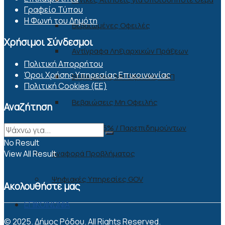
Γραφείο Τύπου
Η Φωνή του Δημότη
Βεβαιωμένες Οφειλές
Χρήσιμοι Σύνδεσμοι
Αντίγραφα Ληξιαρχικών Πράξεων
Πολιτική Απορρήτου
Όροι Χρήσης Υπηρεσίας Επικοινωνίας
Βεβαιώσεις Μη Οφειλής ΤΑΠ
Πολιτική Cookies (ΕΕ)
Βεβαιώσεις Μη Οφειλής
Αναζήτηση
Τέλος 0,5% / Παρεπιδημούντων
No Result
Αναφορά Προβλήματος
View All Result
Ψηφιακές Υπηρεσίες GOV
Ακολουθήστε μας
ΕΠΙΚΟΙΝΩΝΙΑ
© 2025. Δήμος Ρόδου. All Rights Reserved.