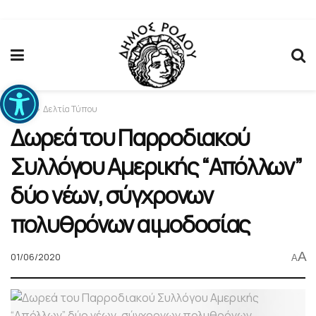
Ανοίξτε τη γραμμή εργαλείων
Home
Δελτία Τύπου
Δωρεά του Παρροδιακού
Συλλόγου Αμερικής “Απόλλων”
δύο νέων, σύγχρονων
πολυθρόνων αιμοδοσίας
A
01/06/2020
A