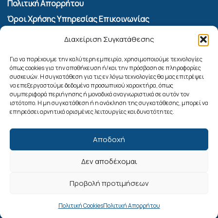
Πολιτική Απορρήτου
Όροι Χρήσης Υπηρεσίας Επικοινωνίας
Πολιτική Cookies (ΕΕ)
Διαχείριση Συγκατάθεσης
Αναζήτηση
Για να παρέχουμε την καλύτερη εμπειρία, χρησιμοποιούμε τεχνολογίες
όπως cookies για την αποθήκευση ή/και την πρόσβαση σε πληροφορίες
συσκευών. Η συγκατάθεση για τις εν λόγω τεχνολογίες θα μας επιτρέψει
να επεξεργαστούμε δεδομένα προσωπικού χαρακτήρα, όπως
συμπεριφορά περιήγησης ή μοναδικά αναγνωριστικά σε αυτόν τον
ιστότοπο. Η μη συγκατάθεση ή η ανάκληση της συγκατάθεσης, μπορεί να
επηρεάσει αρνητικά ορισμένες λειτουργίες και δυνατότητες.
Αποδοχή
Δεν αποδέχομαι
Ακολουθήστε μας
Προβολή προτιμήσεων
Πολιτική Cookies
Πολιτική Απορρήτου
© 2025. Δήμος Ρόδου. All Rights Reserved.