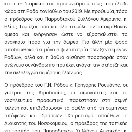
κατά τη διάρκεια του προσυνεδρίου τους που έλαβε
χώρα στη Ρόδο τον Ιούλιο του 2019. Με προθυμία, τόσο
ο πρόεδρος του Παρροδιακού Συλλόγου Αμερικής, κ.
Ηλίας Τομάζος όσο και όλα τα μέλη, ανταποκρίθηκαν
άμεσα και ενήργησαν ώστε να εξασφαλιστεί το
αναγκαίο ποσό για την δωρεά. Για άλλη μία φορά
αποδείχθηκε όχι μόνο η φιλοπατρία των ξενιτεμένων
Ροδίων, αλλά και η βαθιά αίσθηση προσφοράς στον
ανώνυμο συνάνθρωπο που έχει ανάγκη την στήριξη και
την αλληλεγγύη εκ μέρους όλων μας.
Ο πρόεδρος του Γ.Ν. Ρόδου κ. Γρηγόρης Ρουμάνης, οι
γιατροί της Αιμοδοσίας, οι αιμολήπτες και το
νοσηλευτικό προσωπικό, παρέστησαν στη σεμνή
τελετή και επιβεβαίωσαν τα οφέλη από τη σύμπνοια
απόψεων και δράσεων. Χαιρετισμό απηύθυνε ο
Διοικητής του Νοσοκομείου, ο πρόεδρος της τοπικής
επιτροπής του Παρροδιακού Συλλόγου Αμερικής, κ.