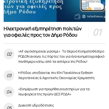
Ηλεκτρονική εξυπηρέτηση πολιτών
για οφειλές προς τον Δήμο Ρόδου
«Μ’ αγιόκλημα και γιασεμί»: Το Θερινό Κινηματοθέατρο
ΡΟΔΟΝ ανοίγει τις πόρτες του για ένα κινηματογραφικό
πενθήμερο κάτω από τα αστέρια της Ρόδου!
Η Ρόδος υποδέχεται την 61η Πανελλήνια Έκθεση
Χειροτεχνίας & Αγροτικής Οικονομίας Κρεμαστής
«Ενημέρωση για προμήθεια εισιτηρίων για τα
λεωφορεία της πρώην ΔΕΣ ΡΟΔΑ»
Διακοπή υδροδότησης