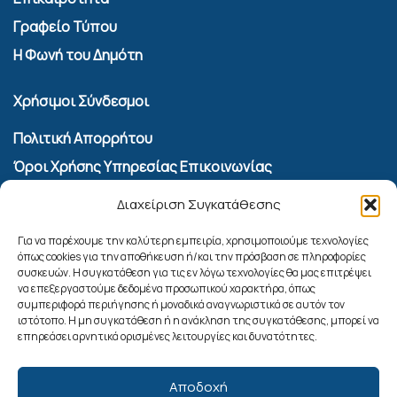
Γραφείο Τύπου
Η Φωνή του Δημότη
Χρήσιμοι Σύνδεσμοι
Πολιτική Απορρήτου
Όροι Χρήσης Υπηρεσίας Επικοινωνίας
Πολιτική Cookies (ΕΕ)
Διαχείριση Συγκατάθεσης
Αναζήτηση
Για να παρέχουμε την καλύτερη εμπειρία, χρησιμοποιούμε τεχνολογίες
όπως cookies για την αποθήκευση ή/και την πρόσβαση σε πληροφορίες
συσκευών. Η συγκατάθεση για τις εν λόγω τεχνολογίες θα μας επιτρέψει
να επεξεργαστούμε δεδομένα προσωπικού χαρακτήρα, όπως
συμπεριφορά περιήγησης ή μοναδικά αναγνωριστικά σε αυτόν τον
ιστότοπο. Η μη συγκατάθεση ή η ανάκληση της συγκατάθεσης, μπορεί να
επηρεάσει αρνητικά ορισμένες λειτουργίες και δυνατότητες.
Αποδοχή