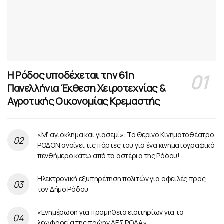
Η Ρόδος υποδέχεται την 61η
Πανελλήνια Έκθεση Χειροτεχνίας &
Αγροτικής Οικονομίας Κρεμαστής
«Μ’ αγιόκλημα και γιασεμί»: Το Θερινό Κινηματοθέατρο
ΡΟΔΟΝ ανοίγει τις πόρτες του για ένα κινηματογραφικό
πενθήμερο κάτω από τα αστέρια της Ρόδου!
Ηλεκτρονική εξυπηρέτηση πολιτών για οφειλές προς
τον Δήμο Ρόδου
«Ενημέρωση για προμήθεια εισιτηρίων για τα
λεωφορεία της πρώην ΔΕΣ ΡΟΔΑ»