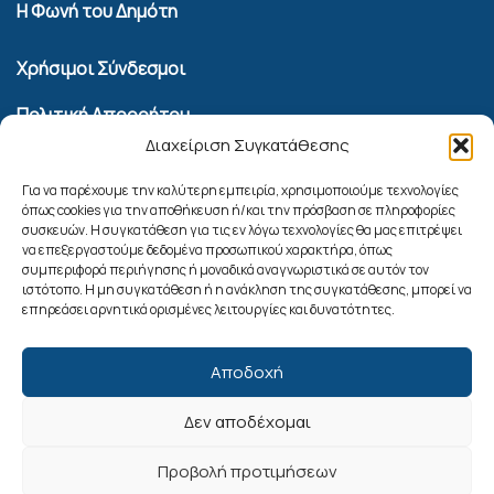
Η Φωνή του Δημότη
Χρήσιμοι Σύνδεσμοι
Πολιτική Απορρήτου
Διαχείριση Συγκατάθεσης
Όροι Χρήσης Υπηρεσίας Επικοινωνίας
Πολιτική Cookies (ΕΕ)
Για να παρέχουμε την καλύτερη εμπειρία, χρησιμοποιούμε τεχνολογίες
όπως cookies για την αποθήκευση ή/και την πρόσβαση σε πληροφορίες
συσκευών. Η συγκατάθεση για τις εν λόγω τεχνολογίες θα μας επιτρέψει
Αναζήτηση
να επεξεργαστούμε δεδομένα προσωπικού χαρακτήρα, όπως
συμπεριφορά περιήγησης ή μοναδικά αναγνωριστικά σε αυτόν τον
ιστότοπο. Η μη συγκατάθεση ή η ανάκληση της συγκατάθεσης, μπορεί να
επηρεάσει αρνητικά ορισμένες λειτουργίες και δυνατότητες.
Αποδοχή
Δεν αποδέχομαι
Ακολουθήστε μας
Προβολή προτιμήσεων