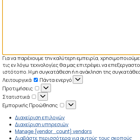
Για να παρέχουμε την καλύτερη εμπειρία, χρησιμοποιούμ
τις εν λόγω τεχνολογίες θα μας επιτρέψει να επεξεργα
ιστότοπο. Η μη συγκατάθεση ή η ανάκληση της συγκατάθεσ
Λειτουργικά
Λειτουργικά
Πάντα ενεργό
Προτιμήσεις
Προτιμήσεις
Στατιστικά
Στατιστικά
Εμπορικής
Εμπορικής Προώθησης
Προώθησης
Διαχείριση επιλογών
Διαχείριση υπηρεσιών
Manage {vendor_count} vendors
Διαβάστε περισσότερα για αυτούς τους σκοπούς