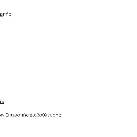
ροπής
ου
ωής
ν Επιτροπής Διαβούλευσης