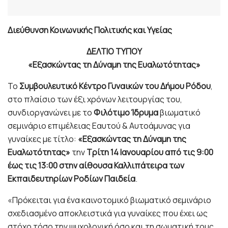
Διεύθυνση Κοινωνικής Πολιτικής και Υγείας
ΔΕΛΤΙΟ ΤΥΠΟΥ
«Εξασκώντας τη Δύναμη της Ευαλωτότητας»
Το
Συμβουλευτικό Κέντρο Γυναικών του Δήμου Ρόδου
,
στο πλαίσιο των έξι χρόνων λειτουργίας του,
συνδιοργανώνει με το
Φιλότιμο Ίδρυμα
βιωματικό
σεμινάριο επιμέλειας Εαυτού & Αυτοάμυνας για
γυναίκες με τίτλο:
«Εξασκώντας τη Δύναμη της
Ευαλωτότητας»
την
Τρίτη 14 Ιανουαρίου από τις 9:00
έως τις 13:00 στην αίθουσα Καλλιπάτειρα των
Εκπαιδευτηρίων Ροδίων Παιδεία
.
«Πρόκειται για ένα καινοτομικό βιωματικό σεμινάριο
σχεδιασμένο αποκλειστικά για γυναίκες που έχει ως
στόχο τόσο την ψυχολογική όσο και τη σωματική τους