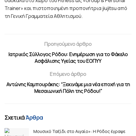
δασκάλα στο χώρο του Fitness ως «Group & Personal
Trainer» και πιστοποιημένη προπονήτρια jiujitsu από
τη Γενική Γραμματεία Αθλητισμού.
Προηγούμενο άρθρο
Ιατρικός Σύλλογος Ρόδου: Ενημέρωση για το Φάκελο
Ασφάλισης Υγείας του ΕΟΠΥΥ
Επόμενο άρθρο
Αντώνης Καμπουράκης: “Ξεκινάμε μια νέα εποχή για τη
Μεσαιωνική Πόλη της Ρόδου!”
Σχετικά
Άρθρα
Μουσικό Ταξίδι στο Αιγαίο»: Η Ρόδος έγραψε