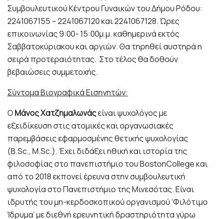
Συμβουλευτικού Κέντρου Γυναικών του Δήμου Ρόδου:
2241067155 – 2241067120 και 2241067128. Ώρες
επικοινωνίας 9:00- 15:00μ.μ. καθημερινά εκτός
Σαββατοκύριακου και αργιών. Θα τηρηθεί αυστηρά η
σειρά προτεραιότητας. Στο τέλος θα δοθούν
βεβαιώσεις συμμετοχής.
Σύντομα Βιογραφικά Εισηγητών:
Ο
Μάνος Χατζημαλωνάς
είναι ψυχολόγος με
εξειδίκευση στις ατομικές και οργανωσιακές
παρεμβάσεις εφαρμοσμένης θετικής ψυχολογίας
(B.Sc., M.Sc.). Έχει διδάξει ηθική και ιστορία της
φιλοσοφίας στο πανεπιστήμιο του BostonCollege και
από το 2018 εκπονεί έρευνα στην συμβουλευτική
ψυχολογία στο Πανεπιστήμιο της Μινεσότας. Είναι
ιδρυτής του μη-κερδοσκοπικού οργανισμού ‘Φιλότιμο
Ίδρυμα’ με διεθνή ερευνητική δραστηριότητα γύρω