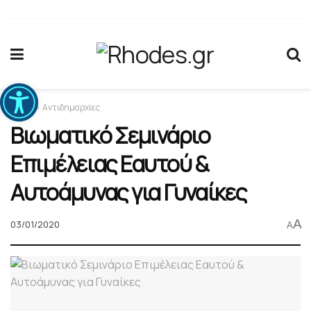
Ανοίξτε τη γραμμή εργαλείων
Home
Αντιδημαρχίες
Βιωματικό Σεμινάριο
Επιμέλειας Εαυτού &
Αυτοάμυνας για Γυναίκες
A
03/01/2020
A