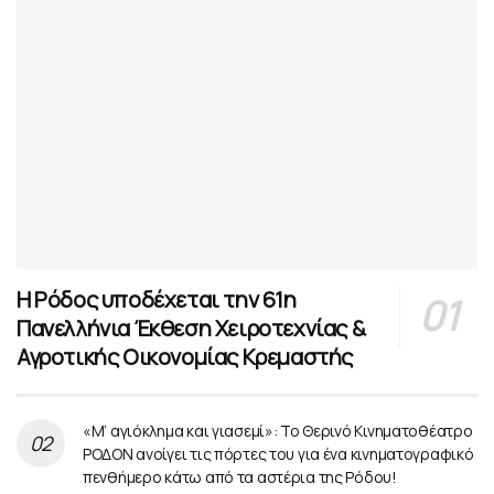
Η Ρόδος υποδέχεται την 61η
Πανελλήνια Έκθεση Χειροτεχνίας &
Αγροτικής Οικονομίας Κρεμαστής
«Μ’ αγιόκλημα και γιασεμί»: Το Θερινό Κινηματοθέατρο
ΡΟΔΟΝ ανοίγει τις πόρτες του για ένα κινηματογραφικό
πενθήμερο κάτω από τα αστέρια της Ρόδου!