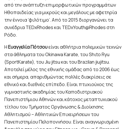
από την ανάπτυξη επιμορφωτικών προγραμμάτων
Ηθοπαιδείας για μικρούς και μεγάλους με αφετηρία
την έννοια ‘φιλότιμο’. Από το 2015 διοργανώνει τα
συνέδρια TEDxRhodes και TEDxYouth@Rhodes στη
Ρόδο.
Η
Ευαγγελία Πότσου
είναι αθλήτρια πολεμικών τεχνών
στα άθληματα του Okinawa Κarate, του Shιto Ryu
(SportKarate), του Jiu jitsu και του Brazilan jiujitsu.
Αποτελεί μέλος της εθνικής ομάδας από το 2006 έως
και σήμερα, απαριθμώντας πολλές διακρίσεις σε
εθνικό και διεθνές επίπεδο. Είναι πτυχιούχος της
γυμναστικής ακαδημίας του Καποδιστριακού
Πανεπιστήμιου Αθηνών και κάτοχος μεταπτυχιακού
τίτλου του Τμήματος Οργάνωσης & Διοίκησης
Αθλητισμού – Αθλητικών Επιχειρήσεων του
Πανεπιστημίου Πελοποννήσου. Είναι αναγνωρισμένη