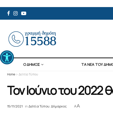
Ανοίξτε τη γραμμή εργαλείων
Ο ΔΗΜΟΣ
ΤΑ ΝΕΑ ΤΟΥ ΔΗΜ
Home
Δελτία Τύπου
Τον Ιούνιο του 2022
A
15/11/2021
in
Δελτία Τύπου
,
Δήμαρχος
A