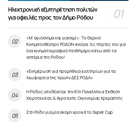
Ηλεκτρονική εξυπηρέτηση πολιτών
για οφειλές προς τον Δήμο Ρόδου
«Μ’ αγιόκλημα και γιασεμί»: Το Θερινό
Κινηματοθέατρο ΡΟΔΟΝ ανοίγει τις πόρτες του για
ένα κινηματογραφικό πενθήμερο κάτω από τα
αστέρια της Ρόδου!
«Ενημέρωση για προμήθεια εισιτηρίων για τα
λεωφορεία της πρώην ΔΕΣ ΡΟΔΑ»
Η Ρόδος υποδέχεται την 61η Πανελλήνια Έκθεση
Χειροτεχνίας & Αγροτικής Οικονομίας Κρεμαστής
Στη Ρόδο για μία ακόμη χρονιά το Super Cup