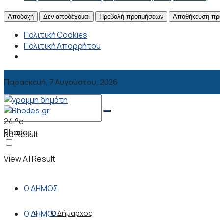
Αποδοχή
Δεν αποδέχομαι
Προβολή προτιμήσεων
Αποθήκευση πρ
Πολιτική Cookies
Πολιτική Απορρήτου
Παρασκευή, 7 Αυγούστου, 2026
24
°c
Rhodes
No Result
View All Result
Ο ΔΗΜΟΣ
Ο Δήμαρχος
Ο ΔΗΜΟΣ