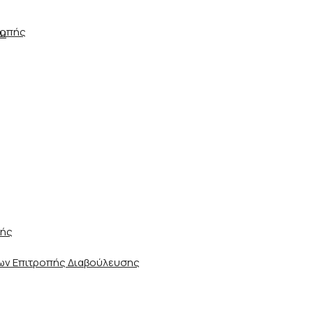
ροπής
ου
ωής
ν Επιτροπής Διαβούλευσης