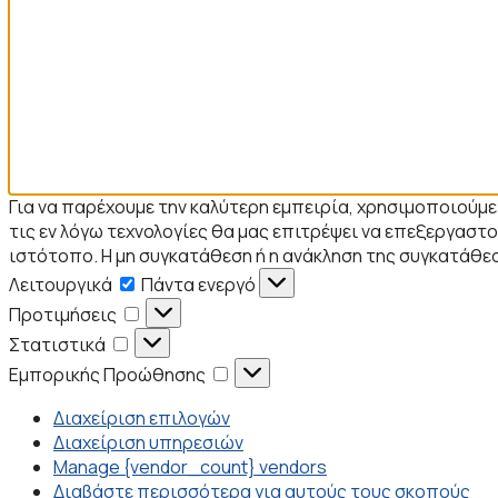
Για να παρέχουμε την καλύτερη εμπειρία, χρησιμοποιούμ
τις εν λόγω τεχνολογίες θα μας επιτρέψει να επεξεργα
ιστότοπο. Η μη συγκατάθεση ή η ανάκληση της συγκατάθεσ
Λειτουργικά
Λειτουργικά
Πάντα ενεργό
Προτιμήσεις
Προτιμήσεις
Στατιστικά
Στατιστικά
Εμπορικής
Εμπορικής Προώθησης
Προώθησης
Διαχείριση επιλογών
Διαχείριση υπηρεσιών
Manage {vendor_count} vendors
Διαβάστε περισσότερα για αυτούς τους σκοπούς