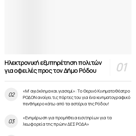
Ηλεκτρονική εξυπηρέτηση πολιτών
για οφειλές προς τον Δήμο Ρόδου
«Μ’ αγιόκλημα και γιασεμί»: Το Θερινό Κινηματοθέατρο
ΡΟΔΟΝ ανοίγει τις πόρτες του για ένα κινηματογραφικό
πενθήμερο κάτω από τα αστέρια της Ρόδου!
«Ενημέρωση για προμήθεια εισιτηρίων για τα
λεωφορεία της πρώην ΔΕΣ ΡΟΔΑ»