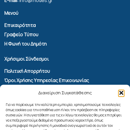
E-mail:
info@rhodes.gr
Μενού
Επικαιρότητα
Γραφείο Τύπου
Η Φωνή του Δημότη
Χρήσιμοι Σύνδεσμοι
Πολιτική Απορρήτου
Όροι Χρήσης Υπηρεσίας Επικοινωνίας
Πολιτική Cookies (ΕΕ)
Διαχείριση Συγκατάθεσης
Αναζήτηση
Για να παρέχουμε την καλύτερη εμπειρία, χρησιμοποιούμε τεχνολογίες
όπως cookies για την αποθήκευση ή/και την πρόσβαση σε πληροφορίες
συσκευών. Η συγκατάθεση για τις εν λόγω τεχνολογίες θα μας επιτρέψει
να επεξεργαστούμε δεδομένα προσωπικού χαρακτήρα, όπως
συμπεριφορά περιήγησης ή μοναδικά αναγνωριστικά σε αυτόν τον