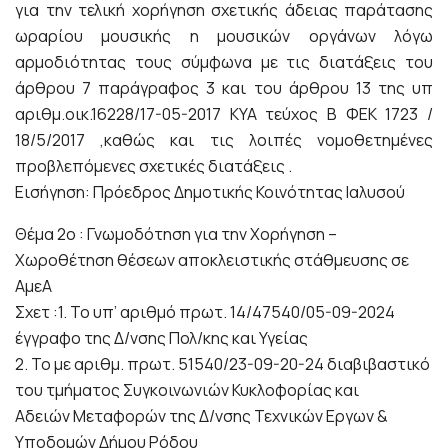
για την τελική χορήγηση σχετικής άδειας παράτασης
ωραρίου μουσικής η μουσικών οργάνων λόγω
αρμοδιότητας τους σύμφωνα με τις διατάξεις του
άρθρου 7 παράγραφος 3 και του άρθρου 13 της υπ
αριθμ.οικ.16228/17-05-2017 ΚΥΑ τεύχος Β ΦΕΚ 1723 /
18/5/2017 ,καθώς και τις λοιπές νομοθετημένες
προβλεπόμενες σχετικές διατάξεις .
Εισήγηση: Πρόεδρος Δημοτικής Κοινότητας Ιαλυσού
Θέμα 2ο : Γνωμοδότηση για την Χορήγηση –
Χωροθέτηση θέσεων αποκλειστικής στάθμευσης σε
ΑμεΑ
Σχετ :1. Το υπ’ αριθμό πρωτ. 14/47540/05-09-2024
έγγραφο της Δ/νσης Πολ/κης και Υγείας
2. Το με αριθμ. πρωτ. 51540/23-09-20-24 διαβιβαστικό
του τμήματος Συγκοινωνιών Κυκλοφορίας και
Αδειών Μεταφορών της Δ/νσης Τεχνικών Εργων &
Υποδομών Δήμου Ρόδου