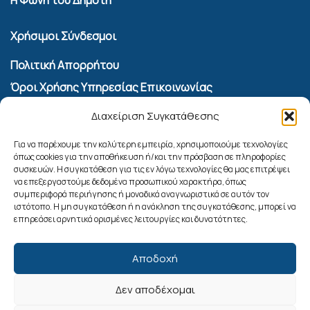
Χρήσιμοι Σύνδεσμοι
Πολιτική Απορρήτου
Όροι Χρήσης Υπηρεσίας Επικοινωνίας
Πολιτική Cookies (ΕΕ)
Διαχείριση Συγκατάθεσης
Αναζήτηση
Για να παρέχουμε την καλύτερη εμπειρία, χρησιμοποιούμε τεχνολογίες
όπως cookies για την αποθήκευση ή/και την πρόσβαση σε πληροφορίες
συσκευών. Η συγκατάθεση για τις εν λόγω τεχνολογίες θα μας επιτρέψει
να επεξεργαστούμε δεδομένα προσωπικού χαρακτήρα, όπως
συμπεριφορά περιήγησης ή μοναδικά αναγνωριστικά σε αυτόν τον
ιστότοπο. Η μη συγκατάθεση ή η ανάκληση της συγκατάθεσης, μπορεί να
επηρεάσει αρνητικά ορισμένες λειτουργίες και δυνατότητες.
Αποδοχή
Δεν αποδέχομαι
Ακολουθήστε μας