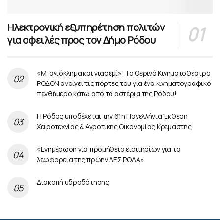
Ηλεκτρονική εξυπηρέτηση πολιτών
για οφειλές προς τον Δήμο Ρόδου
«Μ’ αγιόκλημα και γιασεμί»: Το Θερινό Κινηματοθέατρο
ΡΟΔΟΝ ανοίγει τις πόρτες του για ένα κινηματογραφικό
πενθήμερο κάτω από τα αστέρια της Ρόδου!
Η Ρόδος υποδέχεται την 61η Πανελλήνια Έκθεση
Χειροτεχνίας & Αγροτικής Οικονομίας Κρεμαστής
«Ενημέρωση για προμήθεια εισιτηρίων για τα
λεωφορεία της πρώην ΔΕΣ ΡΟΔΑ»
Διακοπή υδροδότησης