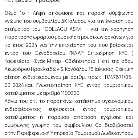
– Ενημέρωση προέδρου
Θέμα 1ο : Λήψη απόφασης και παροχή σύμφωνης
γνώμης του συμβουλίου ΔΚ Ιαλυσού για την έγκριση του
αιτήματος του ‘’COLLACU ASIM’’ – για την χορήγηση
παράτασης ωραρίου μουσικής η μουσικών οργάνων για
το έτος 2024 για την επιχείρηση τoυ που βρίσκεται
εντός του Ξενοδοχείου ΦΙΛΑΡ Επιχείρηση ΚΥΕ (
Καφετέρια –Σνάκ Μπαρ -Οβεληστήριο ) επί της οδού
Λεωφόρου Ηρακλειδών & Κανδάλου 16 Ιαλυσός. Σχετική
αίτηση ενδιαφερομένου με αριθμ. πρωτ. 11/47671/05-
09-2024.και Γνωστοποίηση ΚΥΕ εντός τουριστικού
καταλύματος με αριθμό 1199329
Λόγω του ότι το παραπάνω κατάστημα υγειονομικού
ενδιαφέροντος ευρίσκεται εντός τουριστικού
καταλύματος η παρούσα απόφαση έγκρισης και
σύμφωνης γνώμης του συμβουλίου θα διαβιβαστεί
στην Περιφερειακή Υπηρεσία Τουρισμού Δωδεκανήσου