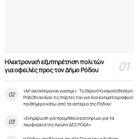
Ηλεκτρονική εξυπηρέτηση πολιτών
για οφειλές προς τον Δήμο Ρόδου
«Μ’ αγιόκλημα και γιασεμί»: Το Θερινό Κινηματοθέατρο
ΡΟΔΟΝ ανοίγει τις πόρτες του για ένα κινηματογραφικό
πενθήμερο κάτω από τα αστέρια της Ρόδου!
«Ενημέρωση για προμήθεια εισιτηρίων για τα
λεωφορεία της πρώην ΔΕΣ ΡΟΔΑ»
Η Ρόδος υποδέχεται την 61η Πανελλήνια Έκθεση