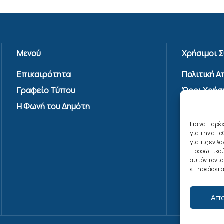
Μενού
Χρήσιμοι 
Επικαιρότητα
Πολιτική 
Γραφείο Τύπου
Όροι Χρήσ
Υπηρεσίας
Η Φωνή του Δημότη
Επικοινων
Για να παρέ
Πολιτική C
για την απ
(ΕΕ)
για τις εν 
προσωπικού
αυτόν τον ι
επηρεάσει α
Απ