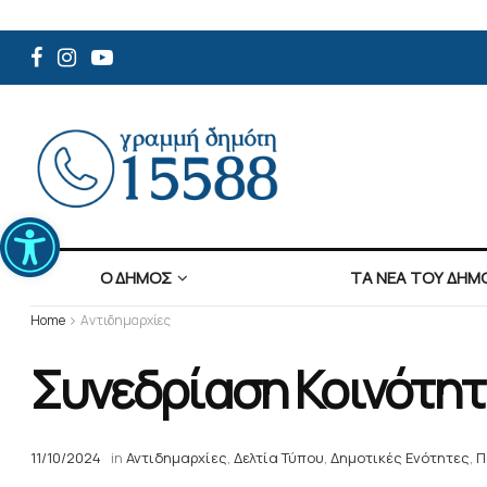
Ανοίξτε τη γραμμή εργαλείων
Ο ΔΗΜΟΣ
ΤΑ ΝΕΑ ΤΟΥ ΔΗΜ
Home
Αντιδημαρχίες
Συνεδρίαση Κοινότη
11/10/2024
in
Αντιδημαρχίες
,
Δελτία Τύπου
,
Δημοτικές Ενότητες
,
Π