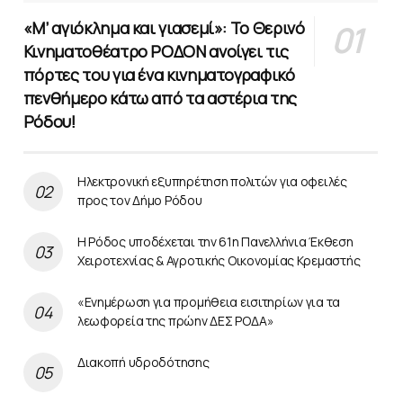
«Μ’ αγιόκλημα και γιασεμί»: Το Θερινό
Κινηματοθέατρο ΡΟΔΟΝ ανοίγει τις
πόρτες του για ένα κινηματογραφικό
πενθήμερο κάτω από τα αστέρια της
Ρόδου!
Ηλεκτρονική εξυπηρέτηση πολιτών για οφειλές
προς τον Δήμο Ρόδου
Η Ρόδος υποδέχεται την 61η Πανελλήνια Έκθεση
Χειροτεχνίας & Αγροτικής Οικονομίας Κρεμαστής
«Ενημέρωση για προμήθεια εισιτηρίων για τα
λεωφορεία της πρώην ΔΕΣ ΡΟΔΑ»
Διακοπή υδροδότησης