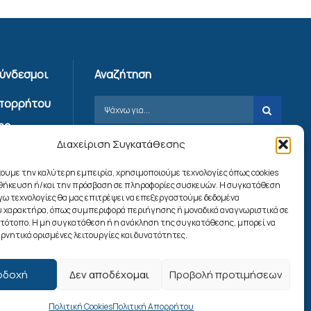
Σύνδεσμοι
Αναζήτηση
Απορρήτου
ης
Διαχείριση Συγκατάθεσης
ίας
χουμε την καλύτερη εμπειρία, χρησιμοποιούμε τεχνολογίες όπως cookies
ookies
οθήκευση ή/και την πρόσβαση σε πληροφορίες συσκευών. Η συγκατάθεση
λόγω τεχνολογίες θα μας επιτρέψει να επεξεργαστούμε δεδομένα
 χαρακτήρα, όπως συμπεριφορά περιήγησης ή μοναδικά αναγνωριστικά σε
Ακολουθήστε μας
στότοπο. Η μη συγκατάθεση ή η ανάκληση της συγκατάθεσης, μπορεί να
ρνητικά ορισμένες λειτουργίες και δυνατότητες.
οδοχή
Δεν αποδέχομαι
Προβολή προτιμήσεων
Πολιτική Cookies
Πολιτική Απορρήτου