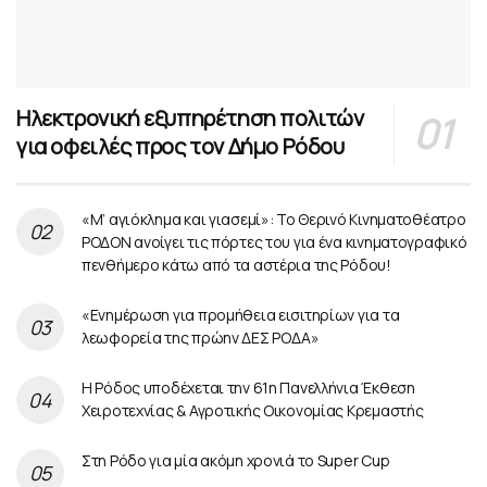
Ηλεκτρονική εξυπηρέτηση πολιτών
για οφειλές προς τον Δήμο Ρόδου
«Μ’ αγιόκλημα και γιασεμί»: Το Θερινό Κινηματοθέατρο
ΡΟΔΟΝ ανοίγει τις πόρτες του για ένα κινηματογραφικό
πενθήμερο κάτω από τα αστέρια της Ρόδου!
«Ενημέρωση για προμήθεια εισιτηρίων για τα
λεωφορεία της πρώην ΔΕΣ ΡΟΔΑ»
Η Ρόδος υποδέχεται την 61η Πανελλήνια Έκθεση
Χειροτεχνίας & Αγροτικής Οικονομίας Κρεμαστής
Στη Ρόδο για μία ακόμη χρονιά το Super Cup