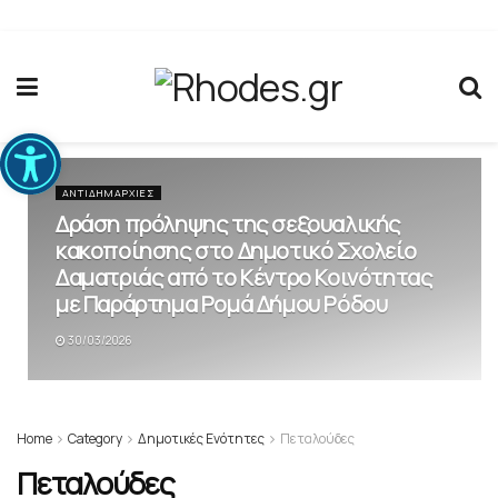
Ανοίξτε τη γραμμή εργαλείων
ΑΝΤΙΔΗΜΑΡΧΊΕΣ
Δράση πρόληψης της σεξουαλικής
κακοποίησης στο Δημοτικό Σχολείο
Δαματριάς από το Κέντρο Κοινότητας
με Παράρτημα Ρομά Δήμου Ρόδου
30/03/2026
Home
Category
Δημοτικές Ενότητες
Πεταλούδες
Πεταλούδες