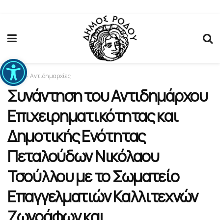
Ανοίξτε τη γραμμή εργαλείων
Home
Αντιδημαρχίες
Συνάντηση του Αντιδημάρχου
Επιχειρηματικότητας και
Δημοτικής Ενότητας
Πεταλούδων Νικόλαου
Τσούλλου με το Σωματείο
Επαγγελματιών Καλλιτεχνών
Ζωγράφων και