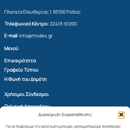
Πλατεία Ελευθερίας 1, 85100 Ρόδος
Τηλεφωνικό Κέντρο:
22413-61200
E-mail:
info@rhodes.gr
Μενού
Επικαιρότητα
Γραφείο Τύπου
Η Φωνή του Δημότη
Χρήσιμοι Σύνδεσμοι
Πολιτική Απορρήτου
Διαχείριση Συγκατάθεσης
Όροι Χρήσης Υπηρεσίας Επικοινωνίας
Πολιτική Cookies (ΕΕ)
Για να παρέχουμε την καλύτερη εμπειρία, χρησιμοποιούμε τεχνολογίες