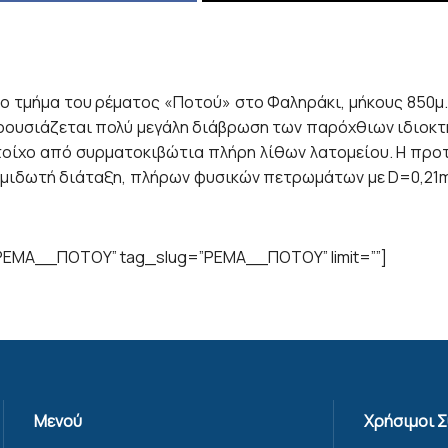
 τμήμα του ρέματος «Ποτού» στο Φαληράκι, μήκους 850μ.,
ρουσιάζεται πολύ μεγάλη διάβρωση των παρόχθιων ιδιοκτη
οίχο από συρματοκιβώτια πλήρη λίθων λατομείου. Η προ
μιδωτή διάταξη, πλήρων φυσικών πετρωμάτων με D=0,21m,
”ΡΕΜΑ__ΠΟΤΟΥ” tag_slug=”ΡΕΜΑ__ΠΟΤΟΥ” limit=””]
Μενού
Χρήσιμοι 